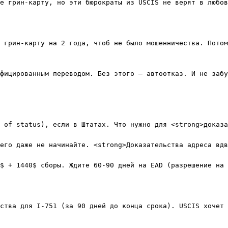
е грин-карту, но эти бюрократы из USCIS не верят в любов
 грин-карту на 2 года, чтоб не было мошенничества. Потом
фицированным переводом. Без этого — автоотказ. И не забу
 of status), если в Штатах. Что нужно для <strong>доказа
его даже не начинайте. <strong>Доказательства адреса вдв
$ + 1440$ сборы. Ждите 60-90 дней на EAD (разрешение на 
ства для I-751 (за 90 дней до конца срока). USCIS хочет 