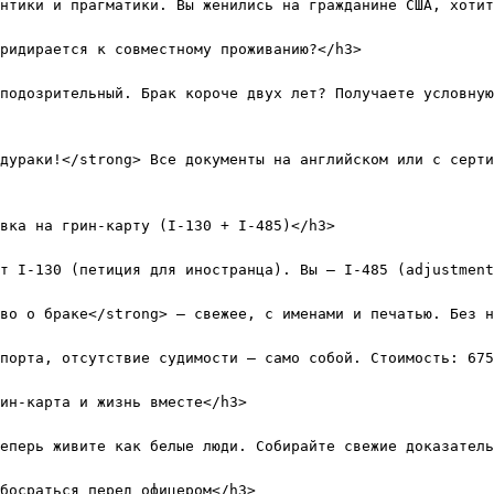
нтики и прагматики. Вы женились на гражданине США, хотит
ридирается к совместному проживанию?</h3>

подозрительный. Брак короче двух лет? Получаете условную
дураки!</strong> Все документы на английском или с серти
вка на грин-карту (I-130 + I-485)</h3>

т I-130 (петиция для иностранца). Вы — I-485 (adjustment
во о браке</strong> — свежее, с именами и печатью. Без н
порта, отсутствие судимости — само собой. Стоимость: 675
ин-карта и жизнь вместе</h3>

еперь живите как белые люди. Собирайте свежие доказатель
босраться перед офицером</h3>
