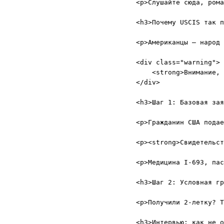
<p>Слушайте сюда, рома
<h3>Почему USCIS так п
<p>Американцы — народ 
<div class="warning">

    <strong>Внимание, 
</div>

<h3>Шаг 1: Базовая зая
<p>Гражданин США подае
<p><strong>Свидетельст
<p>Медицина I-693, пас
<h3>Шаг 2: Условная гр
<p>Получили 2-летку? Т
<h3>Интервью: как не о