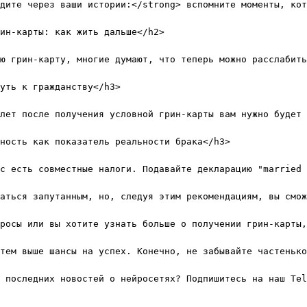
дите через ваши истории:</strong> вспомните моменты, кот
ин-карты: как жить дальше</h2>

ю грин-карту, многие думают, что теперь можно расслабить
уть к гражданству</h3>

лет после получения условной грин-карты вам нужно будет 
ность как показатель реальности брака</h3>

с есть совместные налоги. Подавайте декларацию "married 
аться запутанным, но, следуя этим рекомендациям, вы смож
росы или вы хотите узнать больше о получении грин-карты,
тем выше шансы на успех. Конечно, не забывайте частенько