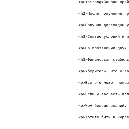
<p><strong>Заново прой
<h2>После получения гр
<p>Получив долгожданну
<h3>Снятие условий и п
<p>На протяжении двух 
<h3>Финансовая стабиль
<p>Убедитесь, что у ва
<p>Все это может показ
<p>Если у вас есть воп
<p>Чем больше знаний, 