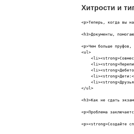
Хитрости и ти
<p>Теперь, когда вы на
<h3>Документы, помогаю
<p>Чем больше пруфов, 
<ul>

    <li><strong>Совмес
    <li><strong>Перепи
    <li><strong>Дебето
    <li><strong>Дети:<
    <li><strong>Друзья
</ul>

<h3>Как не сдать экзам
<p>Проблема заключаетс
<p><strong>Создайте сп