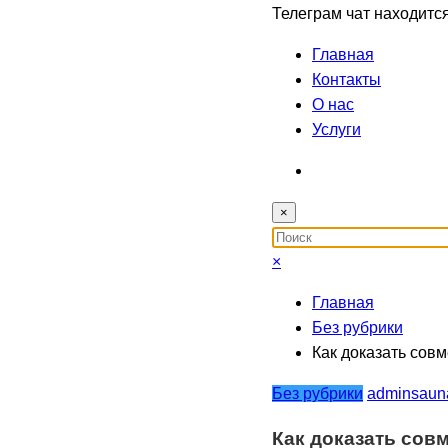
Телеграм чат находитс
Главная
Контакты
О нас
Услуги
×
×
Главная
Без рубрики
Как доказать сов
Без рубрики
adminsaun
Как доказать сов