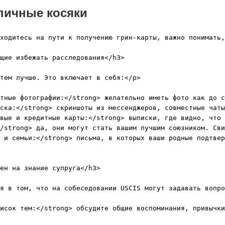
пичные косяки
ходитесь на пути к получению грин-карты, важно понимать,
щие избежать расследования</h3>

тем лучше. Это включает в себя:</p>

тные фотографии:</strong> желательно иметь фото как до с
ска:</strong> скриншоты из мессенджеров, совместные чаты
вые и кредитные карты:</strong> выписки, где видно, что 
/strong> да, они могут стать вашим лучшим союзником. Сви
 и семьи:</strong> письма, в которых ваши родные подтвер
ен на знание супруга</h3>

я в том, что на собеседовании USCIS могут задавать вопро
исок тем:</strong> обсудите общие воспоминания, привычки