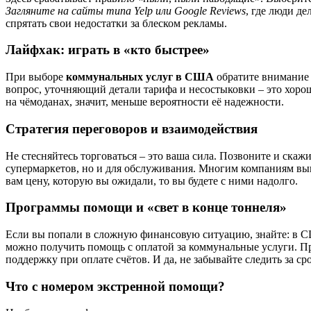
Загляните на сайты типа Yelp или Google Reviews
, где люди д
спрятать свои недостатки за блеском рекламы.
Лайфхак: играть в «кто быстрее»
При выборе
коммунальных услуг в США
обратите внимание 
вопрос, уточняющий детали тарифа и несостыковки – это хорош
на чёмоданах, значит, меньше вероятности её надежности.
Стратегия переговоров и взаимодействия
Не стесняйтесь торговаться – это ваша сила. Позвоните и ска
супермаркетов, но и для обслуживания. Многим компаниям выгод
вам цену, которую вы ожидали, то вы будете с ними надолго.
Программы помощи и «свет в конце тоннеля»
Если вы попали в сложную финансовую ситуацию, знайте: в С
можно получить помощь с оплатой за коммунальные услуги. П
поддержку при оплате счётов. И да, не забывайте следить за с
Что с номером экстренной помощи?