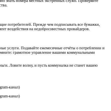
лезно знать номера местных экстренных служб. Проверяйте
ства.
щие потребителей. Прежде чем подписывать все бумажки,
умент воздействия на недобросовестных провайдеров.
льные услуги. Подавайте ежемесячные отчёты о потреблении и
 помните: грамотное управление вашими коммунальными
еньги. Ловите волну, и пусть коммуналка не станет вашею
gram-канал)
gram-канал)