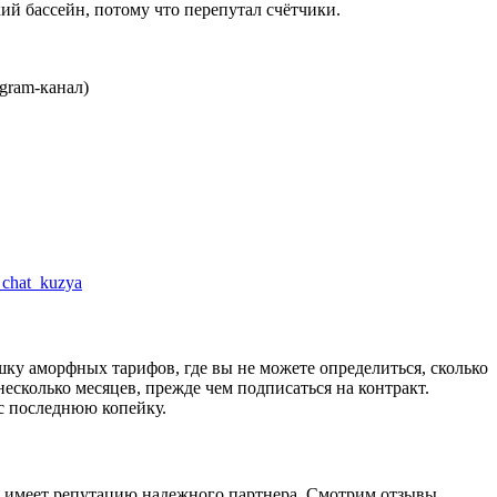
кий бассейн, потому что перепутал счётчики.
gram-канал)
a_chat_kuzya
шку аморфных тарифов, где вы не можете определиться, сколько
несколько месяцев, прежде чем подписаться на контракт.
ас последнюю копейку.
и имеет репутацию надежного партнера. Смотрим отзывы.