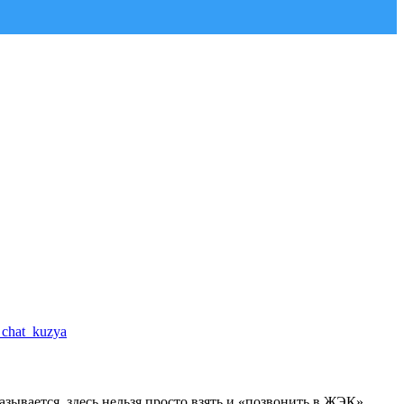
a_chat_kuzya
зывается, здесь нельзя просто взять и «позвонить в ЖЭК».