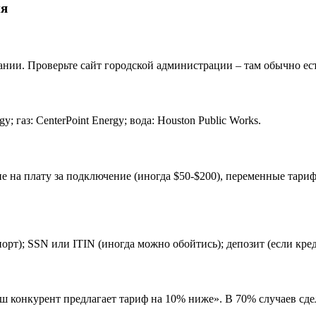
ия
пании. Проверьте сайт городской администрации – там обычно ес
 газ: CenterPoint Energy; вода: Houston Public Works.
ие на плату за подключение (иногда $50-$200), переменные тари
рт); SSN или ITIN (иногда можно обойтись); депозит (если кред
аш конкурент предлагает тариф на 10% ниже». В 70% случаев сде