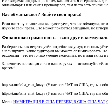
Необходимая информация о том, как связаться с сервисами, дол
онлайн-карты или сайты провайдеров, там часто есть списки но
Вас обманывают? Знайте свои права!
Если вас запугивают или вы чувствуете, что вас обманули, н
изучите свои права. Это может показаться занудным, но игнори
Финансовая грамотность – ваш друг в коммунал
Разберитесь, как ведется учёт потребления услуг, и использу
анализируйте, какие аудитории вы можете оптимизировать. П
расходами – это не только умение экономить, но и ваш вклад в
Запомните: настоящая сила в ваших руках — используйте её, зн
врагом!
https://t.me/ssha_chat_kuzya (У нас есть ЧАТ по США, где мы 
https://t.me/ssha_chat_kuzya (У нас есть ЧАТ по США, где мы 
Метка
ИММИГРАЦИЯ В США
ПЕРЕЕЗД В США
США ЧАТ