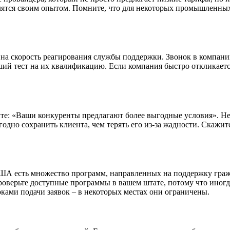
елятся своим опытом. Помните, что для некоторых промышленных 
на скорость реагирования службы поддержки. Звонок в компанию
ий тест на их квалификацию. Если компания быстро откликается
жите: «Ваши конкуренты предлагают более выгодные условия». Не 
но сохранить клиента, чем терять его из-за жадности. Скажите,
ША есть множество программ, направленных на поддержку граж
роверьте доступные программы в вашем штате, потому что иног
роками подачи заявок – в некоторых местах они ограничены.