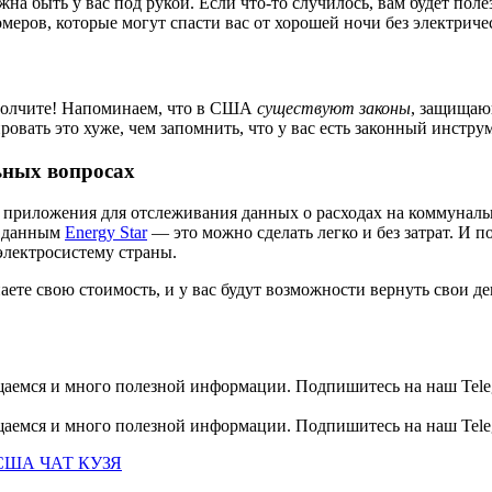
жна быть у вас под рукой. Если что-то случилось, вам будет по
меров, которые могут спасти вас от хорошей ночи без электриче
е молчите! Напоминаем, что в США
существуют законы
, защищаю
ровать это хуже, чем запомнить, что у вас есть законный инстр
ьных вопросах
йте приложения для отслеживания данных о расходах на коммуна
о данным
Energy Star
— это можно сделать легко и без затрат. И
 электросистему страны.
аете свою стоимость, и у вас будут возможности вернуть свои д
общаемся и много полезной информации. Подпишитесь на наш Tele
общаемся и много полезной информации. Подпишитесь на наш Tele
США ЧАТ КУЗЯ