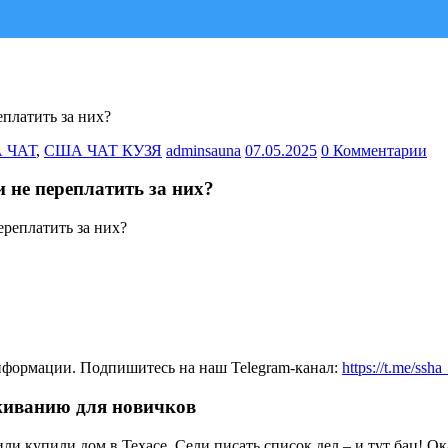
платить за них?
 ЧАТ
,
США ЧАТ КУЗЯ
adminsauna
07.05.2025
0 Комментарии
не переплатить за них?
нформации. Подпишитесь на наш Telegram-канал:
https://t.me/ssh
живанию для новичков
и купили дом в Техасе. Сели писать список дел – и тут бац! Ока