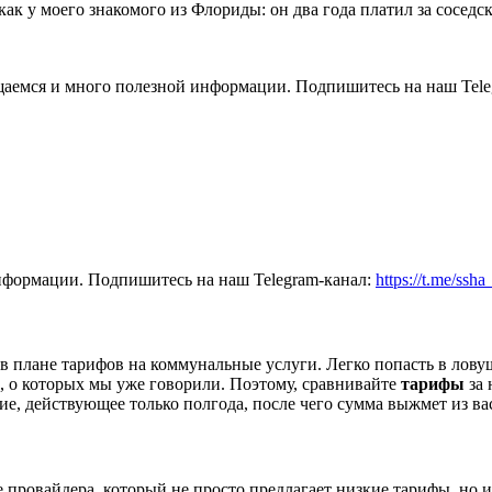
ак у моего знакомого из Флориды: он два года платил за соседс
общаемся и много полезной информации. Подпишитесь на наш Tele
нформации. Подпишитесь на наш Telegram-канал:
https://t.me/ssh
 в плане тарифов на коммунальные услуги. Легко попасть в лову
н, о которых мы уже говорили. Поэтому, сравнивайте
тарифы
за 
ие, действующее только полгода, после чего сумма выжмет из в
 провайдера, который не просто предлагает низкие тарифы, но 