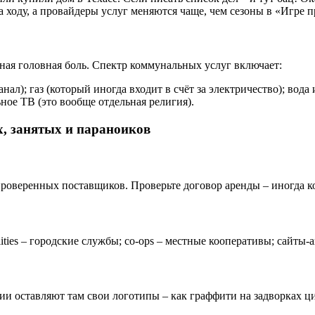
 ходу, а провайдеры услуг меняются чаще, чем сезоны в «Игре п
ная головная боль. Спектр коммунальных услуг включает:
ал); газ (который иногда входит в счёт за электричество); вод
ьное ТВ (это вообще отдельная религия).
х, занятых и параноиков
 проверенных поставщиков. Проверьте договор аренды – иногда 
utilities – городские службы; co-ops – местные кооперативы; сайты
ии оставляют там свои логотипы – как граффити на задворках ц