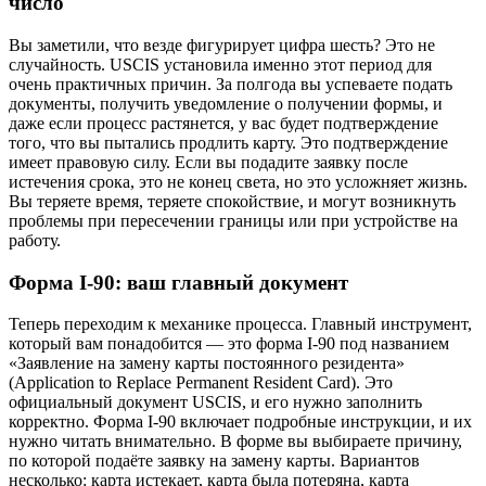
число
Вы заметили, что везде фигурирует цифра шесть? Это не
случайность. USCIS установила именно этот период для
очень практичных причин. За полгода вы успеваете подать
документы, получить уведомление о получении формы, и
даже если процесс растянется, у вас будет подтверждение
того, что вы пытались продлить карту. Это подтверждение
имеет правовую силу. Если вы подадите заявку после
истечения срока, это не конец света, но это усложняет жизнь.
Вы теряете время, теряете спокойствие, и могут возникнуть
проблемы при пересечении границы или при устройстве на
работу.
Форма I-90: ваш главный документ
Теперь переходим к механике процесса. Главный инструмент,
который вам понадобится — это форма I-90 под названием
«Заявление на замену карты постоянного резидента»
(Application to Replace Permanent Resident Card). Это
официальный документ USCIS, и его нужно заполнить
корректно. Форма I-90 включает подробные инструкции, и их
нужно читать внимательно. В форме вы выбираете причину,
по которой подаёте заявку на замену карты. Вариантов
несколько: карта истекает, карта была потеряна, карта