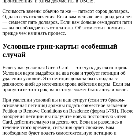
происшествия, и затем документы в USCIS.
Стоимость замены обычно та же — пятьсот сорок долларов.
Однако есть исключения. Если вам меньше четырнадцати лет
— семдесят пять долларов. Если вам больше семидесяти пяти
— вы освобождаетесь от платежа. Об этом стоит помнить
прежде чем начинать процесс.
Условные грин-карты: особенный
случай
Если у вас условная Green Card — это чуть другая история.
Условная карта выдаётся на два года и требует петиции об
удалении условий. Эта петиция должна быть подана за
девяносто дней до истечения срока действия карты. Если вы
пропустите этот срок, ваш статус может быть аннулирован.
При удалении условий вы и ваш супруг (если это браком-
основанная петиция) должны подать совместное заявление —
Petition to Remove Conditions on Residence (форма I-751). После
одобрения петиции вы получите новую постоянную Green
Card, действительную на десять лет. Если вы развелись в
течение этого времени, ситуация будет сложнее. Вам
необходимо будет подать самостоятельную петицию и