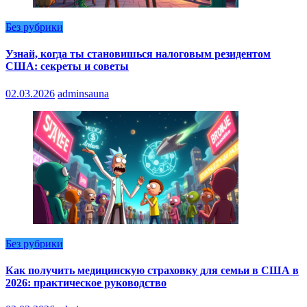
Без рубрики
Узнай, когда ты становишься налоговым резидентом
США: секреты и советы
02.03.2026
adminsauna
Без рубрики
Как получить медицинскую страховку для семьи в США в
2026: практическое руководство