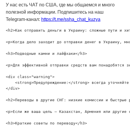
У нас есть ЧАТ по США, где мы общаемся и много
полезной информации. Подпишитесь на наш
Telegram-канал:
https://t.me/ssha_chat_kuzya
<h2>Как отправить деньги в Украину: сложные пути и хит
<p>Когда дело заходит до отправки денег в Украину, мн
<h3>Подводные камни и лайфхаки</h3>

<p>Для эффективной отправки средств вам понадобятся з
<div class="warning">

    <strong>Предупреждение:</strong> всегда уточняйте
</div>

<h2>Переводы в другие СНГ: низкие комиссии и быстрые р
<p>Если же ваша цель — Казахстан, Армения или другие 
<h3>Краткие советы по переводу</h3>
