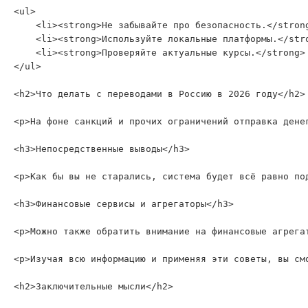
<ul>

    <li><strong>Не забывайте про безопасность.</stron
    <li><strong>Используйте локальные платформы.</str
    <li><strong>Проверяйте актуальные курсы.</strong>
</ul>

<h2>Что делать с переводами в Россию в 2026 году</h2>

<p>На фоне санкций и прочих ограничений отправка дене
<h3>Непосредственные выводы</h3>

<p>Как бы вы не старались, система будет всё равно по
<h3>Финансовые сервисы и агрегаторы</h3>

<p>Можно также обратить внимание на финансовые агрега
<p>Изучая всю информацию и применяя эти советы, вы см
<h2>Заключительные мысли</h2>
