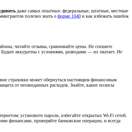
удивить
даже самых опытных: федеральные, штатные, местные
иммигрантов полезно знать о
форме 1040
и как избежать ошибок
районы, читайте отзывы, сравнивайте цены. Не спешите
 Будьте аккуратны с условиями, разводами — их хватает.
Не
ствие страховки может обернуться настоящим финансовым
защита от неожиданных расходов. Знайте, какие полисы
ернетом: установите пароли, избегайте открытых Wi-Fi сетей.
ими финансами, проверяйте банковские операции, и всегда