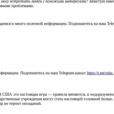
 я могу встретить людей с похожими интересами?
Зачастую имен
ытовыми проблемами.
общаемся и много полезной информации. Подпишитесь на наш Tele
нформации. Подпишитесь на наш Telegram-канал:
https://t.me/ssh
. В США это настоящая игра — правила меняются, и недоразумен
рственные учреждения могут стать настоящей головной болью. Об
ир не терпит опозданий.