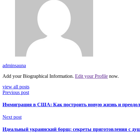
adminsauna
Add your Biographical Information.
Edit your Profile
now.
view all posts
Previous post
Иммиграция в США: Как построить новую жизнь и преодол
Next post
Идеальный украинский борщ: секреты приготовления с душ