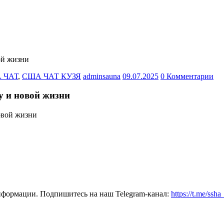
ой жизни
 ЧАТ
,
США ЧАТ КУЗЯ
adminsauna
09.07.2025
0 Комментарии
 и новой жизни
нформации. Подпишитесь на наш Telegram-канал:
https://t.me/ssh