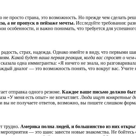
не просто страна, это возможность. Но прежде чем сделать реши
за, а не пропуск в пейзаже мечты.
Исследуйте требования: разн
ои особенности, и важно понимать, что требуется для успешног
 радость, страх, надежда. Однако имейте в виду, что первыми ша
чиям.
Какой будет ваша первая реакция, когда вас спросят о чем
азала одна иммигрантка: «Я ничего не знала, но разговаривала
ждый диалог — это возможность понять, что вокруг вас. Учите 
тает отправка одного резюме.
Каждое ваше письмо должно быт
аза «У меня есть опыт» не впечатляет.
Люди ищут конкретные д
и вы не получаете ответов, возможно, вы пишете слишком форма
ет трудно.
Америка полна людей, и большинство из них откры
е мероприятия — это шанс завести новые знакомства. Не бойтес