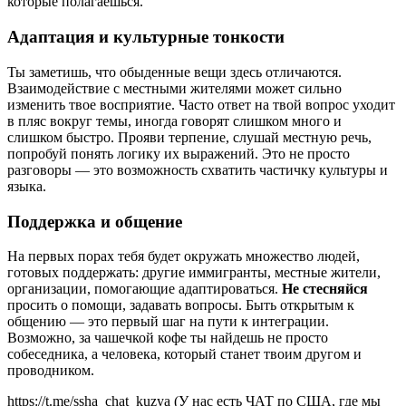
которые полагаешься.
Адаптация и культурные тонкости
Ты заметишь, что обыденные вещи здесь отличаются.
Взаимодействие с местными жителями может сильно
изменить твое восприятие. Часто ответ на твой вопрос уходит
в пляс вокруг темы, иногда говорят слишком много и
слишком быстро. Прояви терпение, слушай местную речь,
попробуй понять логику их выражений. Это не просто
разговоры — это возможность схватить частичку культуры и
языка.
Поддержка и общение
На первых порах тебя будет окружать множество людей,
готовых поддержать: другие иммигранты, местные жители,
организации, помогающие адаптироваться.
Не стесняйся
просить о помощи, задавать вопросы. Быть открытым к
общению — это первый шаг на пути к интеграции.
Возможно, за чашечкой кофе ты найдешь не просто
собеседника, а человека, который станет твоим другом и
проводником.
https://t.me/ssha_chat_kuzya (У нас есть ЧАТ по США, где мы