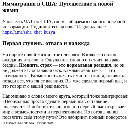
Иммиграция в США: Путешествие к новой
жизни
У нас есть ЧАТ по США, где мы общаемся и много полезной
информации. Подпишитесь на наш Telegram-канал:
https://t.me/ssha_chat_kuzya
Первая ступень: отвага и надежда
На пороге новой жизни стоит человек. Взгляд его полон
ожидания и тревоги. Ощущение, словно он стоит на краю
бездны.
Помните, страх — это нормальная реакция
, но он
не должен вас останавливать. Каждый день здесь — это
возможность. Возможность начать с чистого листа, оставить
позади все, что тянет вас вниз. Вы уже сделали первый шаг, и
это говорит о вашей решимости.
Напоминаю о словах моего друга, который тоже эмигрировал:
«Необходимо просто сделать первый шаг, остальное
последует». И действительно, именно первый шаг открывает
мир с возможностями и перспективами. Но готовы ли вы
посвятить себя этому пути? Это лабиринт, полный поворотов
и неожиданных развилок.