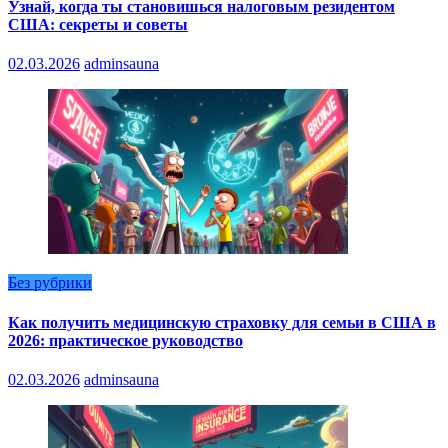
Узнай, когда ты становишься налоговым резидентом
США: секреты и советы
02.03.2026
adminsauna
Без рубрики
Как получить медицинскую страховку для семьи в США в
2026: практическое руководство
02.03.2026
adminsauna