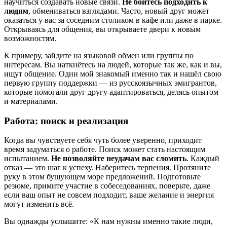
научиться создавать новые связи.
Не бойтесь подходить к
людям
, обмениваться взглядами. Часто, новый друг может
оказаться у вас за соседним столиком в кафе или даже в парке.
Открываясь для общения, вы открываете двери к новым
возможностям.
К примеру, зайдите на языковой обмен или группы по
интересам. Вы наткнётесь на людей, которые так же, как и вы,
ищут общение. Один мой знакомый именно так и нашёл свою
первую группу поддержки — из русскоязычных эмигрантов,
которые помогали друг другу адаптироваться, делясь опытом
и материалами.
Работа: поиск и реализация
Когда вы чувствуете себя чуть более уверенно, приходит
время задуматься о работе. Поиск может стать настоящим
испытанием.
Не позволяйте неудачам вас сломить
. Каждый
отказ — это шаг к успеху. Наберитесь терпения. Протяните
руку в этом бушующем море предложений. Подготовьте
резюме, примите участие в собеседованиях, поверьте, даже
если ваш опыт не совсем подходит, ваше желание и энергия
могут изменить всё.
Вы однажды услышите: «К нам нужны именно такие люди,