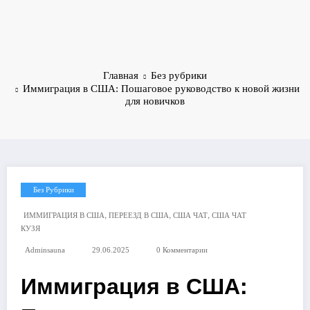
Главная
Без рубрики
Иммиграция в США: Пошаговое руководство к новой жизни
для новичков
Без Рубрики
,
,
,
ИММИГРАЦИЯ В США
ПЕРЕЕЗД В США
США ЧАТ
США ЧАТ
КУЗЯ
Adminsauna
29.06.2025
0 Комментарии
Иммиграция в США: