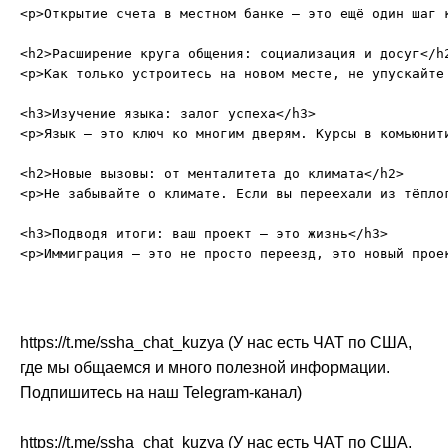
<p>Открытие счета в местном банке — это ещё один шаг 
<h2>Расширение круга общения: социализация и досуг</h2
<p>Как только устроитесь на новом месте, не упускайте
<h3>Изучение языка: залог успеха</h3>

<p>Язык — это ключ ко многим дверям. Курсы в комьюнит
<h2>Новые вызовы: от менталитета до климата</h2>

<p>Не забывайте о климате. Если вы переехали из тёпло
<h3>Подводя итоги: ваш проект — это жизнь</h3>

https://t.me/ssha_chat_kuzya (У нас есть ЧАТ по США,
где мы общаемся и много полезной информации.
Подпишитесь на наш Telegram-канал)
https://t.me/ssha_chat_kuzya (У нас есть ЧАТ по США,