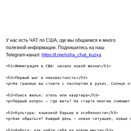
У нас есть ЧАТ по США, где мы общаемся и много
полезной информации. Подпишитесь на наш
Telegram-канал:
https://t.me/ssha_chat_kuzya
<h1>Иммиграция в США: начало новой жизни</h1>

<h3>Первый шаг в неизвестность</h3>

<p>На границе вы стоите с паспортом в руках. Солнце о
<h3>Поиск жилья: отель или квартира</h3>

<p>Первый вопрос — где жить? На старте многие снимают
<h3>Культура: языковой барьер и особенности</h3>

<p>Как общаться? Каждый день — новая ситуация, новые 
<h3>Работа: как найти себя на новом месте</h3>
