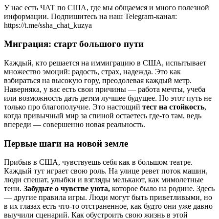
У нас есть ЧАТ по США, где мы общаемся и много полезной
информации. Подпишитесь на наш Telegram-канал:
https://t.me/ssha_chat_kuzya
Миграция: старт большого пути
Каждый, кто решается на иммиграцию в США, испытывает
множество эмоций: радость, страх, надежда. Это как
взбираться на высокую гору, преодолевая каждый метр.
Наверняка, у вас есть свои причины — работа мечты, учеба
или возможность дать детям лучшее будущее. Но этот путь не
только про благополучие. Это настощий
тест на стойкость
,
когда привычный мир за спиной остаетесь где-то там, ведь
впереди — совершенно новая реальность.
Первые шаги на новой земле
Прибыв в США, чувствуешь себя как в большом театре.
Каждый тут играет свою роль. На улице ревет поток машин,
люди спешат, улыбки и взгляды мелькают, как мимолетные
тени.
Забудьте о чувстве уюта,
которое было на родине. Здесь
— другие правила игры. Люди могут быть приветливыми, но
в их глазах есть что-то отстраненное, как будто они уже давно
выучили сценарий. Как обустроить свою жизнь в этой