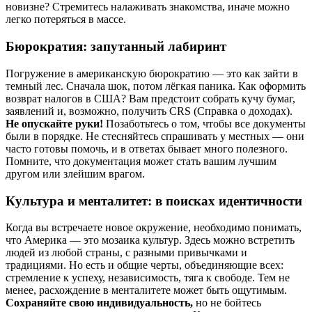
новизне? Стремитесь налаживать знакомства, иначе можно
легко потеряться в массе.
Бюрократия: запутанный лабиринт
Погружение в американскую бюрократию — это как зайти в
темный лес. Сначала шок, потом лёгкая паника. Как оформить
возврат налогов в США? Вам предстоит собрать кучу бумаг,
заявлений и, возможно, получить CRS (Справка о доходах).
Не опускайте руки!
Позаботьтесь о том, чтобы все документы
были в порядке. Не стесняйтесь спрашивать у местных — они
часто готовы помочь, и в ответах бывает много полезного.
Помните, что документация может стать вашим лучшим
другом или злейшим врагом.
Культура и менталитет: в поисках идентичности
Когда вы встречаете новое окружение, необходимо понимать,
что Америка — это мозаика культур. Здесь можно встретить
людей из любой страны, с разными привычками и
традициями. Но есть и общие черты, объединяющие всех:
стремление к успеху, независимость, тяга к свободе. Тем не
менее, расхождение в менталитете может быть ощутимым.
Сохраняйте свою индивидуальность,
но не бойтесь