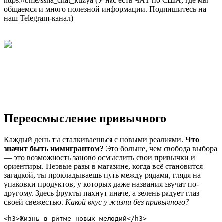
https://t.me/ssha_chat_kuzya (У нас есть ЧАТ по США, где мы
общаемся и много полезной информации. Подпишитесь на
наш Telegram-канал)
Переосмысление привычного
Каждый день ты сталкиваешься с новыми реалиями.
Что
значит быть иммигрантом?
Это больше, чем свобода выбора
— это возможность заново осмыслить свои привычки и
ориентиры. Первые разы в магазине, когда всё становится
загадкой, ты прокладываешь путь между рядами, глядя на
упаковки продуктов, у которых даже названия звучат по-
другому. Здесь фрукты пахнут иначе, а зелень радует глаз
своей свежестью.
Какой вкус у жизни без привычного?
<h3>Жизнь в ритме новых мелодий</h3>
