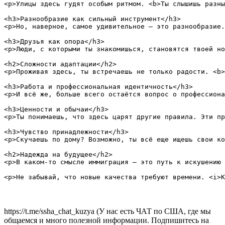
<p>Улицы здесь гудят особым ритмом. <b>Ты слышишь разны
<h3>Разнообразие как сильный инструмент</h3>

<p>Но, наверное, самое удивительное — это разнообразие.
<h3>Друзья как опора</h3>

<p>Люди, с которыми ты знакомишься, становятся твоей но
<h2>Сложности адаптации</h2>

<p>Проживая здесь, ты встречаешь не только радости. <b>
<h3>Работа и профессиональная идентичность</h3>

<p>И всё же, больше всего остаётся вопрос о профессиона
<h3>Ценности и обычаи</h3>

<p>Ты понимаешь, что здесь царят другие правила. Эти пр
<h3>Чувство принадлежности</h3>

<p>Скучаешь по дому? Возможно, ты всё еще ищешь свои ко
<h2>Надежда на будущее</h2>

<p>В каком-то смысле иммиграция — это путь к искушению 
https://t.me/ssha_chat_kuzya (У нас есть ЧАТ по США, где мы
общаемся и много полезной информации. Подпишитесь на