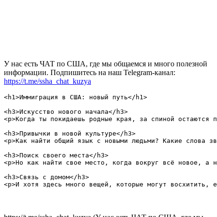
У нас есть ЧАТ по США, где мы общаемся и много полезной
информации. Подпишитесь на наш Telegram-канал:
https://t.me/ssha_chat_kuzya
<h1>Иммиграция в США: новый путь</h1>

<h3>Искусство нового начала</h3>

<p>Когда ты покидаешь родные края, за спиной остаются п
<h3>Привычки в новой культуре</h3>

<p>Как найти общий язык с новыми людьми? Какие слова зв
<h3>Поиск своего места</h3>

<p>Но как найти свое место, когда вокруг всё новое, а н
<h3>Связь с домом</h3>
