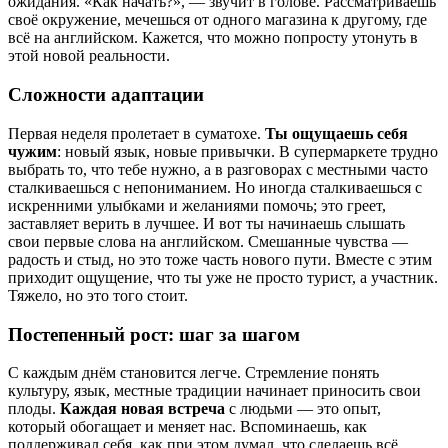
ожидания. «Как начать?», — звучит в голове. Рассматриваешь
своё окружение, мечешься от одного магазина к другому, где
всё на английском. Кажется, что можно попросту утонуть в
этой новой реальности.
Сложности адаптации
Первая неделя пролетает в суматохе.
Ты ощущаешь себя
чужим
: новый язык, новые привычки. В супермаркете трудно
выбрать то, что тебе нужно, а в разговорах с местными часто
сталкиваешься с непониманием. Но иногда сталкиваешься с
искренними улыбками и желаниями помочь; это греет,
заставляет верить в лучшее. И вот ты начинаешь слышать
свои первые слова на английском. Смешанные чувства —
радость и стыд, но это тоже часть нового пути. Вместе с этим
приходит ощущение, что ты уже не просто турист, а участник.
Тяжело, но это того стоит.
Постепенный рост: шаг за шагом
С каждым днём становится легче. Стремление понять
культуру, язык, местные традиции начинает приносить свои
плоды.
Каждая новая встреча
с людьми — это опыт,
который обогащает и меняет нас. Вспоминаешь, как
поддерживал себя, как при этом думал, что сделаешь всё