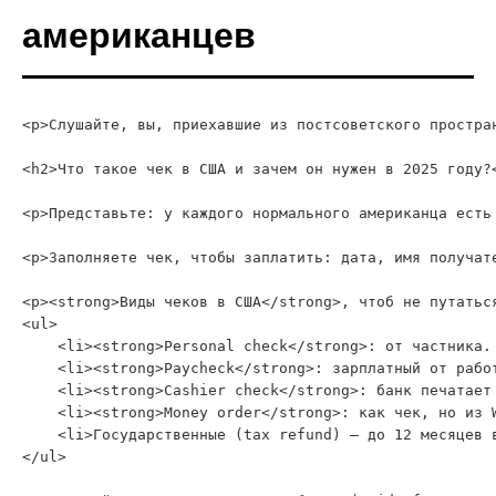
американцев
<p>Слушайте, вы, приехавшие из постсоветского простра
<h2>Что такое чек в США и зачем он нужен в 2025 году?<
<p>Представьте: у каждого нормального американца есть
<p>Заполняете чек, чтобы заплатить: дата, имя получат
<p><strong>Виды чеков в США</strong>, чтоб не путаться
<ul>

    <li><strong>Personal check</strong>: от частника.
    <li><strong>Paycheck</strong>: зарплатный от работ
    <li><strong>Cashier check</strong>: банк печатает
    <li><strong>Money order</strong>: как чек, но из 
    <li>Государственные (tax refund) — до 12 месяцев в
</ul>
