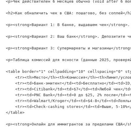
<p>Чек действителен 6 месяцев обычно (void after 6 mo
<h2>Как обналичить чек в США: пошагово, без соплей</h2
<p><strong>Вариант 1: В банке, выдавшем чек</strong>.
<p><strong>Вариант 2: Ваш банк</strong>. Депозитите ч
<p><strong>Вариант 3: Супермаркеты и магазины</strong
<p>Таблица комиссий для ясности (данные 2025, проверяй
<table border="1" cellpadding="10" cellspacing="0" sty
    <tr><th>Место</th><th>Комиссия</th><th>Лимит/услов
    <tr><td>Банк-эмитент</td><td>Бесплатно</td><td>ID,
    <tr><td>Citibank</td><td>$7</td><td>Любой чек</td>
    <tr><td>PNC Bank</td><td>0 до $25, 2% после</td><t
    <tr><td>Walmart/Kroger</td><td>$4-8</td><td>Лояльн
    <tr><td>Check-cashing stores</td><td>Выше, 5-10%</
</table>

<p><strong>Онлайн для иммигрантов за пределами США</s