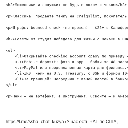
<h2>Мошенники и ловушки: не будьте лохом с чеком</h2>

<p>Классика: продаете тачку на Craigslist, покупатель
<p>Штрафы: bounced check (не прошел) — $25+ в Калифорн
<h2>Советы от студия Лебедева для жизни с чеками в США
<ul>

    <li>Открывайте checking account сразу по приезду —
    <li>Mobile deposit: фото в app — бабки за 48 часов
    <li>PayPal или предоплаченные карты для фриланса.<
    <li>IRS: чеки на U.S. Treasury, с SSN и формой 104
    <li>За границей? Посредник с вашей картой в банком
</ul>

https://t.me/ssha_chat_kuzya (У нас есть ЧАТ по США,