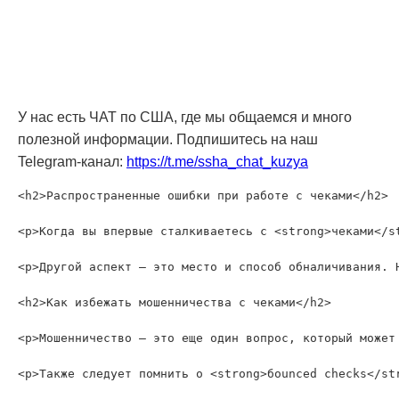
У нас есть ЧАТ по США, где мы общаемся и много
полезной информации. Подпишитесь на наш
Telegram-канал:
https://t.me/ssha_chat_kuzya
<h2>Распространенные ошибки при работе с чеками</h2>

<p>Когда вы впервые сталкиваетесь с <strong>чеками</s
<p>Другой аспект — это место и способ обналичивания. 
<h2>Как избежать мошенничества с чеками</h2>

<p>Мошенничество — это еще один вопрос, который может
<p>Также следует помнить о <strong>бounced checks</st