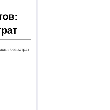
тов:
трат