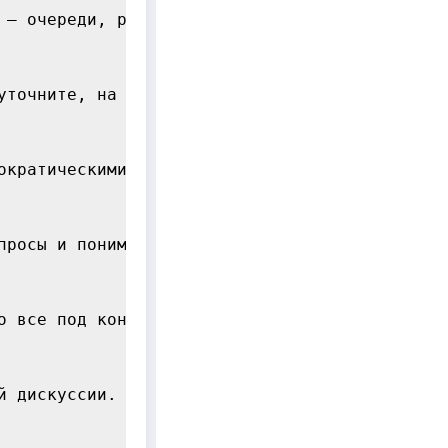
 — очереди, распечатанные формы, нервные сотр
уточните, на каких условиях будете трудиться.
ократическими проблемами? Искать сервисы в то
просы и понимать, чем может помочь специалист
о все под контролем. Часто мигранты совершают
й дискуссии. Делайте заметки и задавайте все 