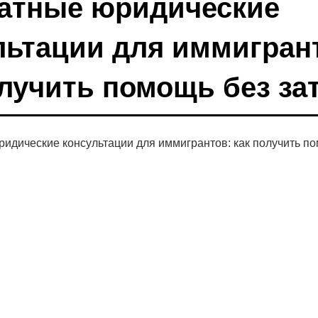
атные юридические
льтации для иммигран
олучить помощь без за