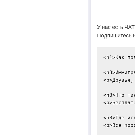
У нас есть ЧА
Подпишитесь н
<h1>Как по
<h3>Иммигр
<p>Друзья,
<h3>Что та
<p>Бесплат
<h3>Где ис
<p>Все про