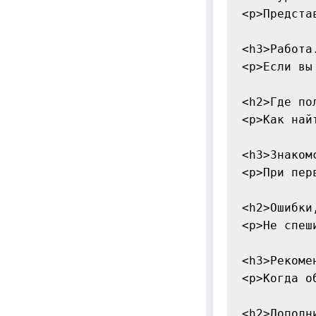
<p>Предста
<h3>Работа
<p>Если вы
<h2>Где по
<p>Как най
<h3>Знаком
<p>При пер
<h2>Ошибки
<p>Не спеш
<h3>Рекоме
<p>Когда о
<h2>Дополн