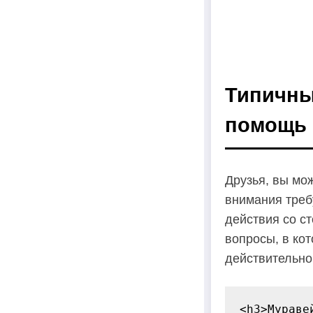
Типичны
помощь
Друзья, вы мо
внимания треб
действия со с
вопросы, в ко
действительно 
<h3>Мураве