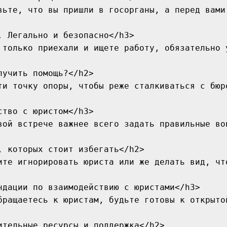
вьте, что вы пришли в госорганы, а перед вами
. Легально и безопасно</h3>

 только приехали и ищете работу, обязательно 
лучить помощь?</h2>

ти точку опоры, чтобы реже сталкиваться с бюр
ство с юристом</h3>

вой встрече важнее всего задать правильные во
, которых стоит избегать</h2>

ите игнорировать юриста или же делать вид, чт
ндации по взаимодействию с юристами</h3>

бращаетесь к юристам, будьте готовы к открыто
ительные ресурсы и поддержка</h2>
