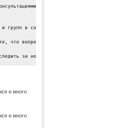
онсультациями старайтесь искать поддержку в с
 и групп в социальных сетях, где вы можете на
те, что вопросы иммиграции не всегда бывают п
мся и много
мся и много