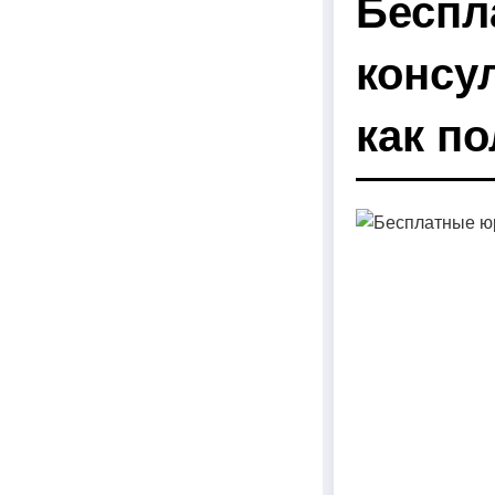
Беспл
консу
как п