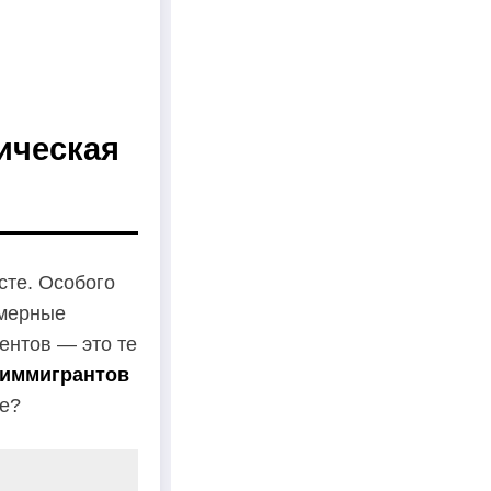
ическая
сте. Особого
омерные
ентов — это те
 иммигрантов
ие?