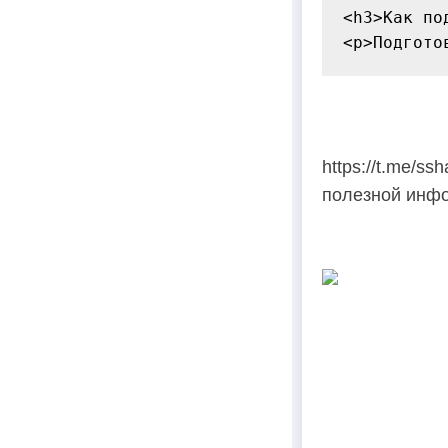
<h3>Как по
https://t.me/s
полезной инфо