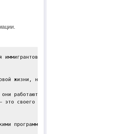
мации.
 иммигрантов</h1>

овой жизни, но и непростой путь с множеством 
они работают?</h3>

— это своего рода спасательный круг в бурных 
кими программами и законными инициативами. Дл