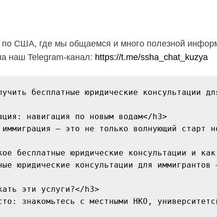
Т по США, где мы общаемся и много полезной инфор
а наш Telegram-канал:
https://t.me/ssha_chat_kuzya
лучить бесплатные юридические консультации для
ация: навигация по новым водам</h3>

 иммиграция — это не только волнующий старт н
кое бесплатные юридические консультации и как 
ные юридические консультации для иммигрантов 
кать эти услуги?</h3>

сто: знакомьтесь с местными НКО, университетс