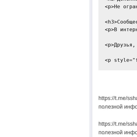
<p>Не огра
<h3>Сообще
<p>В интер
<p>Друзья,
https://t.me/s
полезной инфо
https://t.me/s
полезной инфо