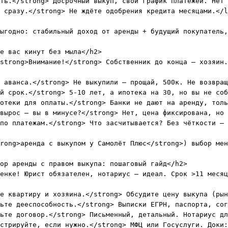
ть.</strong> Досрочный выкуп, свой график платежей. Нет 
 сразу.</strong> Не ждёте одобрения кредита месяцами.</l
ыгодно: стабильный доход от аренды + будущий покупатель,
е вас кинут без мыла</h2>

strong>Внимание!</strong> Собственник до конца – хозяин.
 аванса.</strong> Не выкупили – прощай, 500к. Не возвращ
й срок.</strong> 5-10 лет, а ипотека на 30, но вы не соб
отеки для оплаты.</strong> Банки не дают на аренду, толь
вырос – вы в минусе?</strong> Нет, цена фиксирована, но 
по платежам.</strong> Что засчитывается? Без чёткости – 
rong>аренда с выкупом у Самолёт Плюс</strong>) выбор мен
ор аренды с правом выкупа: пошаговый гайд</h2>

енке! Юрист обязателен, нотариус – идеал. Срок >11 месяц
е квартиру и хозяина.</strong> Обсудите цену выкупа (рын
ьте дееспособность.</strong> Выписки ЕГРН, паспорта, сог
ьте договор.</strong> Письменный, детальный. Нотариус дл
стрируйте, если нужно.</strong> МФЦ или Госуслуги. Доки: