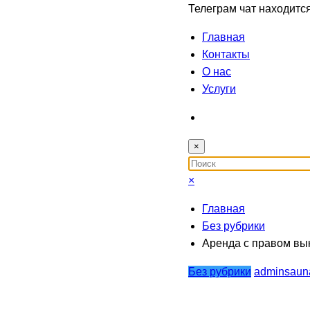
Телеграм чат находитс
Главная
Контакты
О нас
Услуги
×
×
Главная
Без рубрики
Аренда с правом вык
Без рубрики
adminsaun