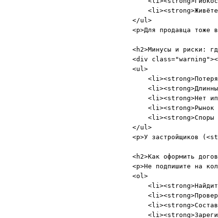
    <li><strong>Гибкос
    <li><strong>Живёте
</ul>

<p>Для продавца тоже в
<h2>Минусы и риски: гд
<div class="warning"><
<ul>

    <li><strong>Потеря
    <li><strong>Длинны
    <li><strong>Нет ип
    <li><strong>Рынок 
    <li><strong>Споры 
</ul>

<p>У застройщиков (<st
<h2>Как оформить догов
<p>Не подпишите на кол
<ol>

    <li><strong>Найдит
    <li><strong>Провер
    <li><strong>Состав
    <li><strong>Зареги