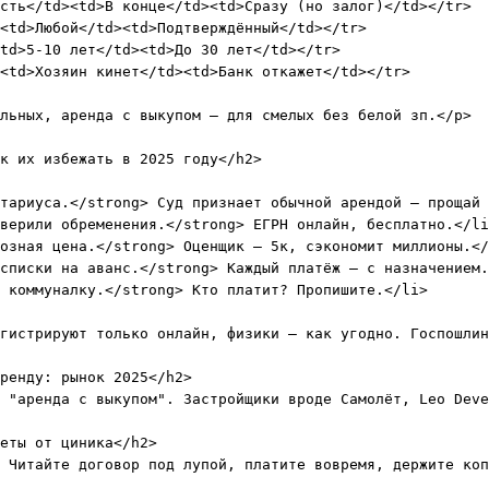
сть</td><td>В конце</td><td>Сразу (но залог)</td></tr>

<td>Любой</td><td>Подтверждённый</td></tr>

td>5-10 лет</td><td>До 30 лет</td></tr>

<td>Хозяин кинет</td><td>Банк откажет</td></tr>

льных, аренда с выкупом – для смелых без белой зп.</p>

к их избежать в 2025 году</h2>

тариуса.</strong> Суд признает обычной арендой – прощай 
верили обременения.</strong> ЕГРН онлайн, бесплатно.</li
озная цена.</strong> Оценщик – 5к, сэкономит миллионы.</
списки на аванс.</strong> Каждый платёж – с назначением.
 коммуналку.</strong> Кто платит? Пропишите.</li>

гистрируют только онлайн, физики – как угодно. Госпошлин
ренду: рынок 2025</h2>

 "аренда с выкупом". Застройщики вроде Самолёт, Leo Deve
еты от циника</h2>
