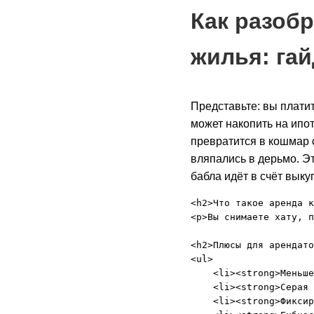
Как разобр
жилья: гай
Представьте: вы платите
может накопить на ипот
превратится в кошмар 
вляпались в дерьмо. Эт
бабла идёт в счёт выкуп
<h2>Что такое аренда к
<p>Вы снимаете хату, п
<h2>Плюсы для арендато
<ul>

    <li><strong>Меньше
    <li><strong>Серая 
    <li><strong>Фиксир