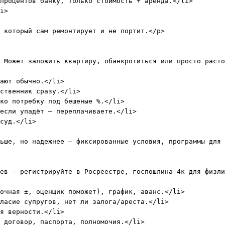
процентов банку, только стоимость + аренда.</li>

i>

 который сам ремонтирует и не портит.</p>

 Может заложить квартиру, обанкротиться или просто расто
ают обычно.</li>

ственник сразу.</li>

ко потребку под бешеные %.</li>

если упадёт – переплачиваете.</li>

суд.</li>

ьше, но надежнее – фиксированные условия, программы для 
ев – регистрируйте в Росреестре, госпошлина 4к для физли
очная ±, оценщик поможет), график, аванс.</li>

ласие супругов, нет ли залога/ареста.</li>

я верности.</li>

 договор, паспорта, полномочия.</li>
