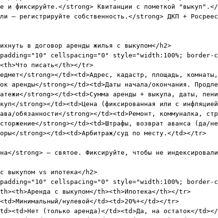
е и фиксируйте.</strong> Квитанции с пометкой "выкуп".</
ли – регистрируйте собственность.</strong> ДКП + Росреес
ихнуть в договор аренды жилья с выкупом</h2>

padding="10" cellspacing="0" style="width:100%; border-c
<th>Что писать</th></tr>

едмет</strong></td><td>Адрес, кадастр, площадь, комнаты,
ок аренды</strong></td><td>Даты начала/окончания. Продле
атежи</strong></td><td>Сумма аренды + выкупа, даты, пени
куп</strong></td><td>Цена (фиксированная или с инфляцией
ава/обязанности</strong></td><td>Ремонт, коммуналка, стр
сторжение</strong></td><td>Штрафы, возврат аванса (да/не
оры</strong></td><td>Арбитраж/суд по месту.</td></tr>

на</strong> – святое. Фиксируйте, чтобы не индексировали
с выкупом vs ипотека</h2>

padding="10" cellspacing="0" style="width:100%; border-c
th><th>Аренда с выкупом</th><th>Ипотека</th></tr>

<td>Минимальный/нулевой</td><td>20%+</td></tr>

td><td>Нет (только аренда)</td><td>Да, на остаток</td></