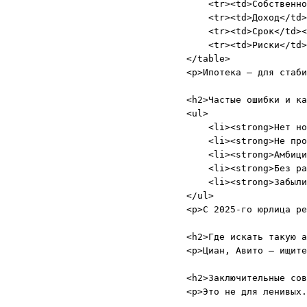
    <tr><td>Собственно
    <tr><td>Доход</td>
    <tr><td>Срок</td><
    <tr><td>Риски</td>
</table>

<p>Ипотека – для стаби
<h2>Частые ошибки и ка
<ul>

    <li><strong>Нет но
    <li><strong>Не про
    <li><strong>Амбици
    <li><strong>Без ра
    <li><strong>Забыли
</ul>

<p>С 2025-го юрлица ре
<h2>Где искать такую а
<p>Циан, Авито – ищите
<h2>Заключительные сов