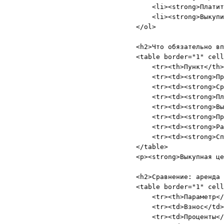
    <li><strong>Платит
    <li><strong>Выкупи
</ol>

<h2>Что обязательно вп
<table border="1" cell
    <tr><th>Пункт</th>
    <tr><td><strong>Пр
    <tr><td><strong>Ср
    <tr><td><strong>Пл
    <tr><td><strong>Вы
    <tr><td><strong>Пр
    <tr><td><strong>Ра
    <tr><td><strong>Сп
</table>

<p><strong>Выкупная це
<h2>Сравнение: аренда 
<table border="1" cell
    <tr><th>Параметр</
    <tr><td>Взнос</td>
    <tr><td>Проценты</