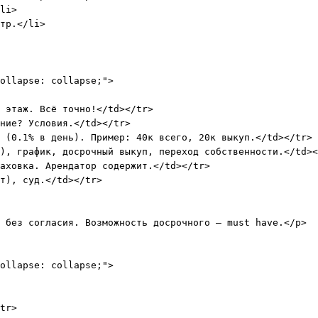
li>

тр.</li>

ollapse: collapse;">

 этаж. Всё точно!</td></tr>

ние? Условия.</td></tr>

 (0.1% в день). Пример: 40к всего, 20к выкуп.</td></tr>

), график, досрочный выкуп, переход собственности.</td><
аховка. Арендатор содержит.</td></tr>

т), суд.</td></tr>

 без согласия. Возможность досрочного – must have.</p>

ollapse: collapse;">

tr>
