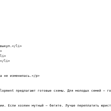
выкуп.</li>

>

li>

</li>

а не изменилась.</p>

lopment предлагают готовые схемы. Для молодых семей – го