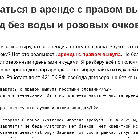
аться в аренде с правом в
д без воды и розовых очко
 за квартиру, как за аренду, а потом она ваша. Звучит как ск
еку? Нет, это реальность
аренды с правом выкупа
. Но бе
с потерянными деньгами и судами. Я разберу всё по полочк
о не просто договор аренды – это гибрид найма и будущей п
а. Работает по ст. 421 ГК РФ, свобода договора, но без конк
вартиры с правом выкупа простыми словами</h2>

латите ежемесячно. Из этих платежей часть – чистая аренд
ра: почему это лучше ипотеки иногда</h2>

 стартовый взнос.</strong> Ипотека требует 20% в 2025-м,
зарплата? Не беда.</strong> Нет банков, нет кредитной ис
ованная цена.</strong> Защищает от роста рынка. Выкуп за