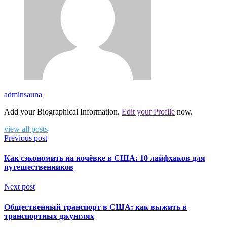
adminsauna
Add your Biographical Information.
Edit your Profile
now.
view all posts
Previous post
Как сэкономить на ночёвке в США: 10 лайфхаков для
путешественников
Next post
Общественный транспорт в США: как выжить в
транспортных джунглях