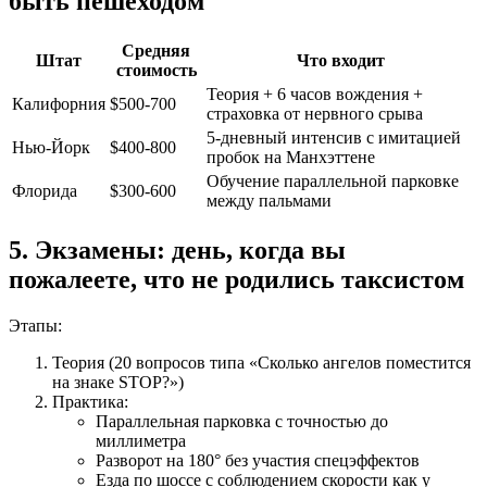
быть пешеходом
Средняя
Штат
Что входит
стоимость
Теория + 6 часов вождения +
Калифорния
$500-700
страховка от нервного срыва
5-дневный интенсив с имитацией
Нью-Йорк
$400-800
пробок на Манхэттене
Обучение параллельной парковке
Флорида
$300-600
между пальмами
5. Экзамены: день, когда вы
пожалеете, что не родились таксистом
Этапы:
Теория (20 вопросов типа «Сколько ангелов поместится
на знаке STOP?»)
Практика:
Параллельная парковка с точностью до
миллиметра
Разворот на 180° без участия спецэффектов
Езда по шоссе с соблюдением скорости как у