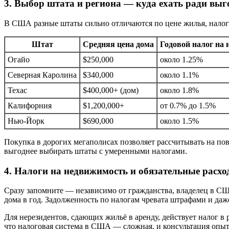
3. Выбор штата и региона — куда ехать ради вы
В США разные штаты сильно отличаются по цене жилья, налог
Штат
Средняя цена дома
Годовой налог на
Огайо
$250,000
около 1.25%
Северная Каролина
$340,000
около 1.1%
Техас
$400,000+ (дом)
около 1.8%
Калифорния
$1,200,000+
от 0.7% до 1.5%
Нью-Йорк
$690,000
около 1.5%
Покупка в дорогих мегаполисах позволяет рассчитывать на по
выгоднее выбирать штаты с умеренными налогами.
4. Налоги на недвижимость и обязательные расх
Сразу запомните — независимо от гражданства, владелец в СШ
дома в год. Задолженность по налогам чревата штрафами и даж
Для нерезидентов, сдающих жильё в аренду, действует налог в
что налоговая система в США — сложная, и консультация опытн