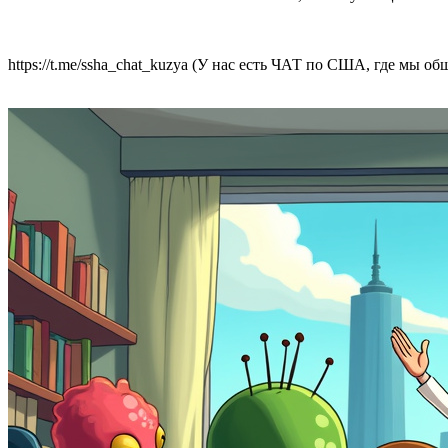
https://t.me/ssha_chat_kuzya (У нас есть ЧАТ по США, где мы 