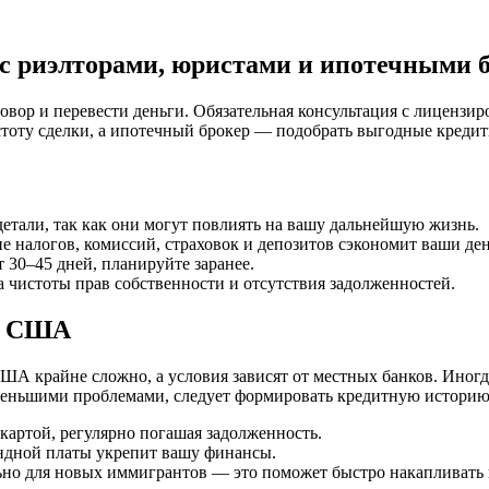
 с риэлторами, юристами и ипотечными 
вор и перевести деньги. Обязательная консультация с лицензи
оту сделки, а ипотечный брокер — подобрать выгодные кредитн
етали, так как они могут повлиять на вашу дальнейшую жизнь.
 налогов, комиссий, страховок и депозитов сэкономит ваши ден
30–45 дней, планируйте заранее.
рка чистоты прав собственности и отсутствия задолженностей.
 в США
ША крайне сложно, а условия зависят от местных банков. Иног
 меньшими проблемами, следует формировать кредитную историю
 картой, регулярно погашая задолженность.
ндной платы укрепит вашу финансы.
но для новых иммигрантов — это поможет быстро накапливать