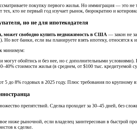
сматриваете покупку первого жилья. Но иммиграция — это не тол
 тех, кто не первый год изучает рынок, бюрократию и котировк
упателя, но не для ипотекодателя
зы, может свободно купить недвижимость в США
— закон не за
а). Но вот банки, если вы планируете взять ипотеку, относятся к
ак минимум:
ки могут обойтись и без нее, но с дополнительными условиями).
0–40% стоимости жилья (в среднем, от $100 тыс. кредитуемой 
от 5 до 8% годовых в 2025 году. Плюс требования по крупному 
 иностранца
ножество препятствий. Сделка проходит за 30–45 дней, без слож
вое ниже рыночной, если владелец заинтересован в быстрой про
истов к сделке.