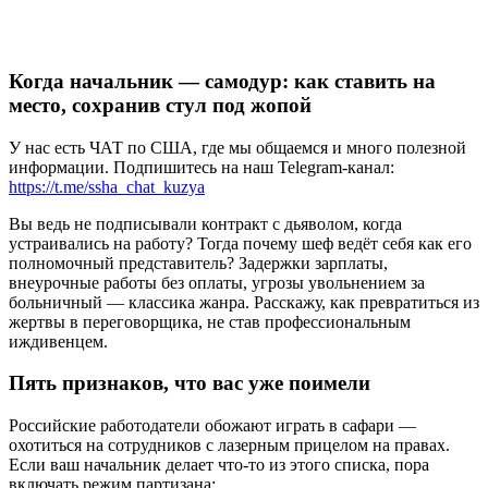
Когда начальник — самодур: как ставить на
место, сохранив стул под жопой
У нас есть ЧАТ по США, где мы общаемся и много полезной
информации. Подпишитесь на наш Telegram-канал:
https://t.me/ssha_chat_kuzya
Вы ведь не подписывали контракт с дьяволом, когда
устраивались на работу? Тогда почему шеф ведёт себя как его
полномочный представитель? Задержки зарплаты,
внеурочные работы без оплаты, угрозы увольнением за
больничный — классика жанра. Расскажу, как превратиться из
жертвы в переговорщика, не став профессиональным
иждивенцем.
Пять признаков, что вас уже поимели
Российские работодатели обожают играть в сафари —
охотиться на сотрудников с лазерным прицелом на правах.
Если ваш начальник делает что-то из этого списка, пора
включать режим партизана: