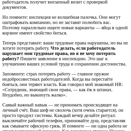
работодатель получит внезапный визит с проверкой
документов.
Но помните: инспекция не волшебная палочка. Они могут
оштрафовать компанию, но не заставят полюбить вас.
Поэтому параллельно ищите новые варианты — яйца в одной
корзине имеют свойство биться.
Теперь представьте: ваши трудовые права нарушены, но вы не
хотите потерять работу.
Что делать, если работодатель
нарушает мои трудовые права, но я не хочу потерять
работу?
Пишите заявление в инспекцию. Это шаг к
улучшению ваших условий труда и сохранению достоинства.
Запомните: страх потерять работу — главное оружие
недобросовестных работодателей. Когда вы перестаёте
бояться, они теряют власть. Как говорил мой знакомый HR:
«Сотрудник, знающий свои права, — как ёж в штанах.
Неудобно, но выкинуть жалко».
Самый важный навык — не принимать происходящее на
личный счёт. Ваш шеф не сволочь (хотя очень старается), он
просто продукт системы. Каждый вечер делайте ритуал:
выключайте рабочий телефон, принимайте душ, представляя
как смываете офисную грязь. И помните — ни одна работа не