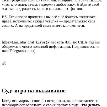
стоит разрушенной психики. Как говаривал старина Ницше:
«Тот, кто знает, зачем, выдержит любое как». Найдите своё
«зачем» и держитесь за него как алкаш за флакон.
P.S. Если после прочтения вы всё ещё боитесь отстаивать
права, вспомните: каждая уступка — предательство себя
самого. А на предателей сами знаете кто охотится.
https://t.me/ssha_chat_kuzya (У нас есть ЧАТ по США, где мы
общаемся и много полезной информации. Подпишитесь на
наш Telegram-канал)
Суд: игра на выживание
Когда все мирные способы исчерпаны, вы сталкиваетесь с
необходимостью заявить о своих правах в суде.
Что делать,