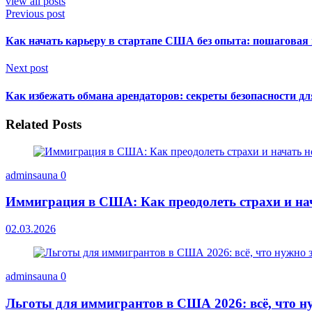
view all posts
Previous post
Как начать карьеру в стартапе США без опыта: пошаговая
Next post
Как избежать обмана арендаторов: секреты безопасности д
Related Posts
adminsauna
0
Иммиграция в США: Как преодолеть страхи и на
02.03.2026
adminsauna
0
Льготы для иммигрантов в США 2026: всё, что ну