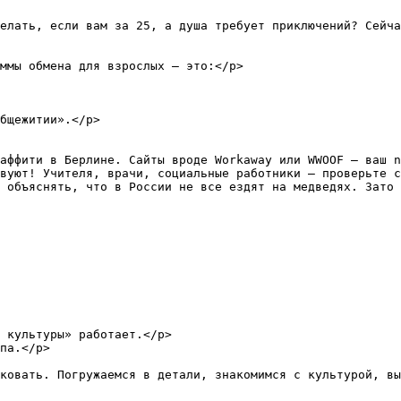
елать, если вам за 25, а душа требует приключений? Сейча
ммы обмена для взрослых — это:</p>

бщежитии».</p>

аффити в Берлине. Сайты вроде Workaway или WWOOF — ваш n
вуют! Учителя, врачи, социальные работники — проверьте с
 объяснять, что в России не все ездят на медведях. Зато 
 культуры» работает.</p>

па.</p>
