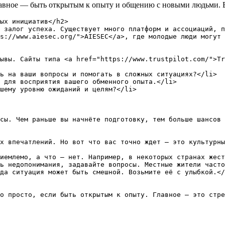
Главное — быть открытым к опыту и общению с новыми людьми. В
ых инициатив</h2>

 залог успеха. Существует много платформ и ассоциаций, п
s://www.aiesec.org/">AIESEC</a>, где молодые люди могут 
ывы. Сайты типа <a href="https://www.trustpilot.com/">Tr
ь на ваши вопросы и помогать в сложных ситуациях?</li>

 для восприятия вашего обменного опыта.</li>

шему уровню ожиданий и целям?</li>

сы. Чем раньше вы начнёте подготовку, тем больше шансов 
х впечатлений. Но вот что вас точно ждет — это культурны
иемлемо, а что — нет. Например, в некоторых странах жест
ь недопонимания, задавайте вопросы. Местные жители часто
да ситуация может быть смешной. Возьмите её с улыбкой.</