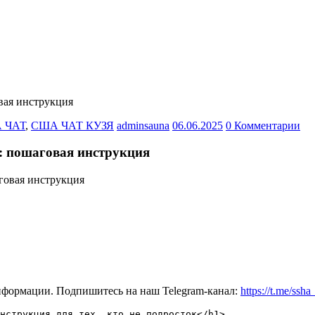
вая инструкция
 ЧАТ
,
США ЧАТ КУЗЯ
adminsauna
06.06.2025
0 Комментарии
: пошаговая инструкция
нформации. Подпишитесь на наш Telegram-канал:
https://t.me/ssh
нструкция для тех, кто не подросток</h1>
