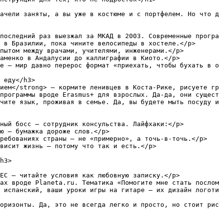
ачели заняты, а вы уже в костюме и с портфелем. Но что д
последний раз выезжал за МКАД в 2003. Современные програ
 в Бразилии, пока чините велосипеды в хостеле.</p>

пытом между врачами, учителями, инженерами.</p>

аменко в Андалусии до каллиграфии в Киото.</p>

е — мир давно перерос формат «приехать, чтобы бухать в о
 еду</h3>

ием</strong> — кормите ленивцев в Коста-Рике, рисуете гр
программы вроде Erasmus+ для взрослых. Да-да, они сущест
чите язык, проживая в семье. Да, вы будете мыть посуду и
ный босс — сотрудник консульства. Лайфхаки:</p>

ю — бумажка дороже слов.</p>

ребованиях страны — не «примерно», а точь-в-точь.</p>

висит жизнь — потому что так и есть.</p>

h3>

ЕС — читайте условия как любовную записку.</p>

ах вроде Planeta.ru. Тематика «Помогите мне стать послом
 испанский, ваши уроки игры на гитаре — их дизайн логоти