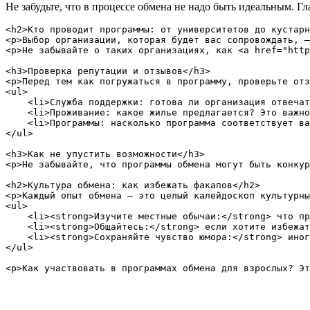
Не забудьте, что в процессе обмена не надо быть идеальным. 
<h2>Кто проводит программы: от университетов до кустарн
<p>Выбор организации, которая будет вас сопровождать, —
<p>Не забывайте о таких организациях, как <a href="http
<h3>Проверка репутации и отзывов</h3>

<p>Перед тем как погружаться в программу, проверьте отз
<ul>

    <li>Служба поддержки: готова ли организация отвечат
    <li>Проживание: какое жилье предлагается? Это важно
    <li>Программы: насколько программа соответствует ва
</ul>

<h3>Как не упустить возможности</h3>

<p>Не забывайте, что программы обмена могут быть конкур
<h2>Культура обмена: как избежать факапов</h2>

<p>Каждый опыт обмена — это целый калейдоскоп культурны
<ul>

    <li><strong>Изучите местные обычаи:</strong> что пр
    <li><strong>Общайтесь:</strong> если хотите избежат
    <li><strong>Сохраняйте чувство юмора:</strong> иног
</ul>
