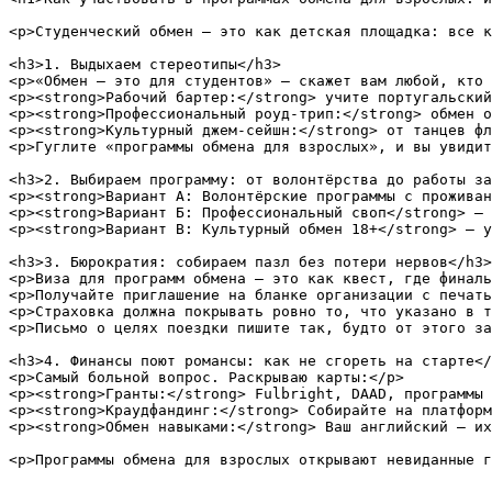
<p>Студенческий обмен — это как детская площадка: все к
<h3>1. Выдыхаем стереотипы</h3>

<p>«Обмен — это для студентов» — скажет вам любой, кто 
<p><strong>Рабочий бартер:</strong> учите португальский
<p><strong>Профессиональный роуд-трип:</strong> обмен о
<p><strong>Культурный джем-сейшн:</strong> от танцев фл
<p>Гуглите «программы обмена для взрослых», и вы увидит
<h3>2. Выбираем программу: от волонтёрства до работы за
<p><strong>Вариант А: Волонтёрские программы с проживан
<p><strong>Вариант Б: Профессиональный своп</strong> — 
<p><strong>Вариант В: Культурный обмен 18+</strong> — у
<h3>3. Бюрократия: собираем пазл без потери нервов</h3>

<p>Виза для программ обмена — это как квест, где финаль
<p>Получайте приглашение на бланке организации с печать
<p>Страховка должна покрывать ровно то, что указано в т
<p>Письмо о целях поездки пишите так, будто от этого за
<h3>4. Финансы поют романсы: как не сгореть на старте</
<p>Самый больной вопрос. Раскрываю карты:</p>

<p><strong>Гранты:</strong> Fulbright, DAAD, программы 
<p><strong>Краудфандинг:</strong> Собирайте на платформ
<p><strong>Обмен навыками:</strong> Ваш английский — их