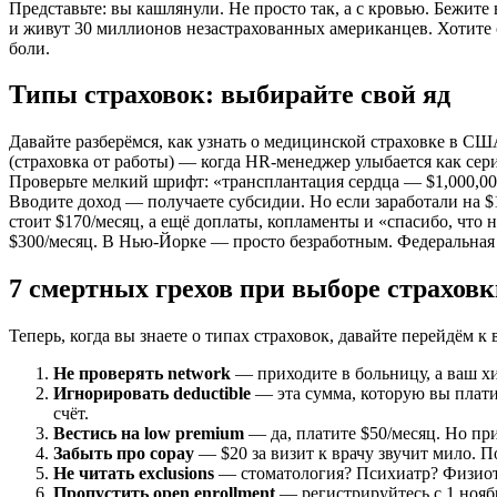
Представьте: вы кашлянули. Не просто так, а с кровью. Бежите
и живут 30 миллионов незастрахованных американцев. Хотите ок
боли.
Типы страховок: выбирайте свой яд
Давайте разберёмся, как узнать о медицинской страховке в СШ
(страховка от работы) — когда HR-менеджер улыбается как сер
Проверьте мелкий шрифт: «трансплантация сердца — $1,000,0
Вводите доход — получаете субсидии. Но если заработали на $
стоит $170/месяц, а ещё доплаты, копламенты и «спасибо, что 
$300/месяц. В Нью-Йорке — просто безработным. Федеральная 
7 смертных грехов при выборе страхов
Теперь, когда вы знаете о типах страховок, давайте перейдём к
Не проверять network
— приходите в больницу, а ваш хи
Игнорировать deductible
— эта сумма, которую вы плати
счёт.
Вестись на low premium
— да, платите $50/месяц. Но пр
Забыть про copay
— $20 за визит к врачу звучит мило. П
Не читать exclusions
— стоматология? Психиатр? Физиоте
Пропустить open enrollment
— регистрируйтесь с 1 ноябр