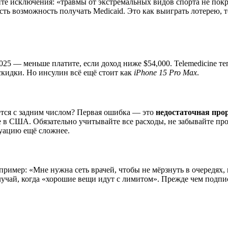
йте исключения: «травмы от экстремальных видов спорта не покр
с есть возможность получать Medicaid. Это как выиграть лотерею
25 — меньше платите, если доход ниже $54,000. Telemedicine те
кидки. Но инсулин всё ещё стоит как
iPhone 15 Pro Max
.
тается с задним числом? Первая ошибка — это
недостаточная про
е в США. Обязательно учитывайте все расходы, не забывайте пр
уацию ещё сложнее.
пример: «Мне нужна сеть врачей, чтобы не мёрзнуть в очередях, 
случай, когда «хорошие вещи идут с лимитом». Прежде чем подписа