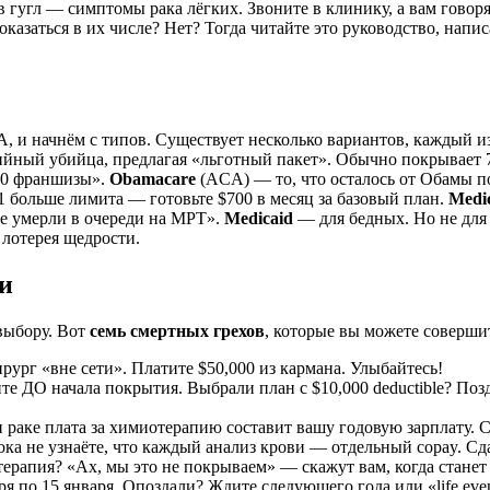
 в гугл — симптомы рака лёгких. Звоните в клинику, а вам говор
азаться в их числе? Нет? Тогда читайте это руководство, напис
А, и начнём с типов. Существует несколько вариантов, каждый 
ийный убийца, предлагая «льготный пакет». Обычно покрывает 7
00 франшизы».
Obamacare
(ACA) — то, что осталось от Обамы по
1 больше лимита — готовьте $700 в месяц за базовый план.
Medi
не умерли в очереди на МРТ».
Medicaid
— для бедных. Но не для 
лотерея щедрости.
ки
 выбору. Вот
семь смертных грехов
, которые вы можете совершит
рург «вне сети». Платите $50,000 из кармана. Улыбайтесь!
те ДО начала покрытия. Выбрали план с $10,000 deductible? По
и раке плата за химиотерапию составит вашу годовую зарплату. 
ока не узнаёте, что каждый анализ крови — отдельный copay. Сда
рапия? «Ах, мы это не покрываем» — скажут вам, когда станет
я по 15 января. Опоздали? Ждите следующего года или «life even