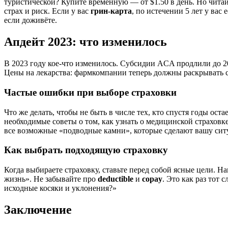
туристической? Купите временную — от $1.50 в день. Но чита
страх и риск. Если у вас
грин-карта
, по истечении 5 лет у ва
если доживёте.
Апдейт 2023: что изменилось
В 2023 году кое-что изменилось. Субсидии ACA продлили до 20
Цены на лекарства: фармкомпании теперь должны раскрывать с
Частые ошибки при выборе страховки
Что же делать, чтобы не быть в числе тех, кто спустя годы ос
необходимые советы о том, как узнать о медицинской страховк
все возможные «подводные камни», которые сделают вашу сит
Как выбрать подходящую страховку
Когда выбираете страховку, ставьте перед собой ясные цели. На
жизнь». Не забывайте про
deductible
и
copay
. Это как раз тот 
исходные косяки и уклонения?»
Заключение