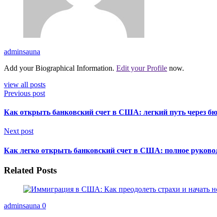
adminsauna
Add your Biographical Information.
Edit your Profile
now.
view all posts
Previous post
Как открыть банковский счет в США: легкий путь через б
Next post
Как легко открыть банковский счет в США: полное руково
Related Posts
adminsauna
0