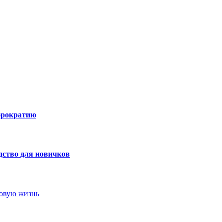
юрократию
дство для новичков