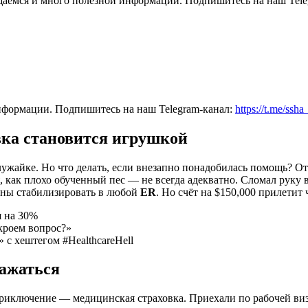
общаемся и много полезной информации. Подпишитесь на наш Tele
нформации. Подпишитесь на наш Telegram-канал:
https://t.me/ssh
вка становится игрушкой
 лужайке. Но что делать, если внезапно понадобилась помощь? О
я, как плохо обученный пес — не всегда адекватно. Сломал руку 
заны стабилизировать в любой
ER
. Но счёт на $150,000 прилетит
 на 30%
кроем вопрос?»
с хештегом #HealthcareHell
лажаться
иключение — медицинская страховка. Приехали по рабочей визе?