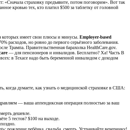
ят: «Сначала страховку предъявите, потом поговорим». Вот так
анное кровью тех, кто платил $500 за таблетку от головной
из которых имеет свои плюсы и минусы.
Employer-based
0% расходов, но ровно до первого серьёзного заболевания.
сле Трампа. Правительственная барахолка HealthCare.gov.
care
— для пенсионеров и инвалидов. Бесплатно? Ха! Часть B
всех: в Техасе надо быть беременной инвалидом с доходом
ь, когда думаете, как узнать о медицинской страховке в США:
здравляем — ваша аппендиксная операция полностью за ваш
Смерть дешевле.
ёте 5 тестов? $100 на выходе.
 поздно.
t»: рождение ребёнка, свадьба, смерть. Устраивайте вечеринку!