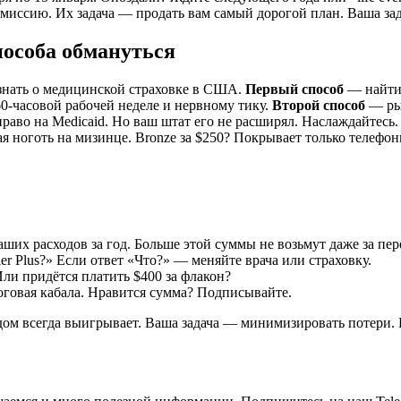
миссию. Их задача — продать вам самый дорогой план. Ваша зада
пособа обмануться
 узнать о медицинской страховке в США.
Первый способ
— найти 
0-часовой рабочей неделе и нервному тику.
Второй способ
— рын
 право на Medicaid. Но ваш штат его не расширял. Наслаждайтесь
чая ноготь на мизинце. Bronze за $250? Покрывает только телефон
ших расходов за год. Больше этой суммы не возьмут даже за пер
er Plus?» Если ответ «Что?» — меняйте врача или страховку.
Или придётся платить $400 за флакон?
тоговая кабала. Нравится сумма? Подписывайте.
 дом всегда выигрывает. Ваша задача — минимизировать потери.