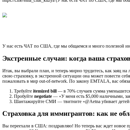
https://t.me/ssha_chat_kuzya (У нас есть ЧАТ по США, где мы 
У нас есть ЧАТ по США, где мы общаемся и много полезной и
Экстренные случаи: когда ваша страхо
Итак, вы выбрали план, и теперь мирно трудитесь, как заяц на
свою страховку, в экстренной ситуации она может повести себ
пожаловать в мир out-of-network. По закону EMTALA, вас обя
Требуйте
itemized bill
— в 70% случаев сумма уменьшится
Пробуйте
negotiate
— «У меня есть $5,000 наличными, за
Шантажируйте СМИ — твитните «@Aetna убивает детей» 
Страховка для иммигрантов: как не об
Вы переехали в США: поздравляю! Но теперь вас ждет новое пр