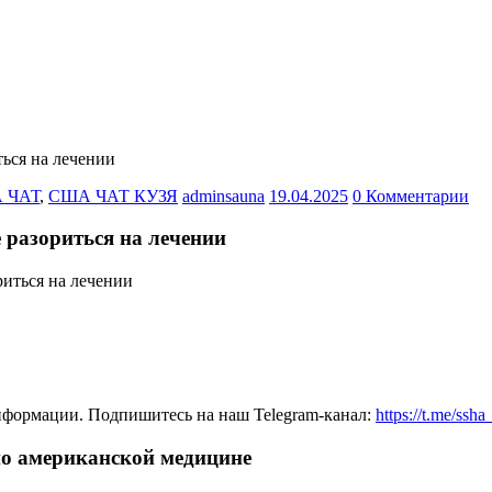
ься на лечении
 ЧАТ
,
США ЧАТ КУЗЯ
adminsauna
19.04.2025
0 Комментарии
 разориться на лечении
нформации. Подпишитесь на наш Telegram-канал:
https://t.me/ssh
по американской медицине