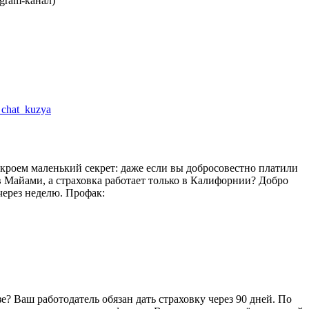
gram-канал)
a_chat_kuzya
ткроем маленький секрет: даже если вы добросовестно платили
в Майами, а страховка работает только в Калифорнии? Добро
 через неделю. Профак:
 Ваш работодатель обязан дать страховку через 90 дней. По