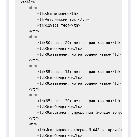
<table>

    <tr>

        <th>Исключение</th>

        <th>Английский тест</th>

        <th>Civics тест</th>

    </tr>

    <tr>

        <td>50+ лет, 20+ лет с грин-картой</td>

        <td>Освобождение</td>

        <td>Обязателен, но на родном языке</td>

    </tr>

    <tr>

        <td>55+ лет, 15+ лет с грин-картой</td>

        <td>Освобождение</td>

        <td>Обязателен, но на родном языке</td>

    </tr>

    <tr>

        <td>65+ лет, 20+ лет с грин-картой</td>

        <td>Освобождение</td>

        <td>Обязателен, упрощенный (меньше вопросов), н
    </tr>

    <tr>

        <td>Инвалидность (форма N-648 от врача)</td>

        <td>Освобождение</td>
