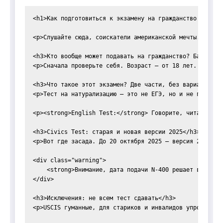
<h1>Как подготовиться к экзамену на гражданство США: не
<p>Слушайте сюда, соискатели американской мечты. Хотит
<h3>Кто вообще может подавать на гражданство? Базовые п
<p>Сначала проверьте себя. Возраст — от 18 лет. Грин-к
<h3>Что такое этот экзамен? Две части, без вариантов</h
<p>Тест на натурализацию — это не ЕГЭ, но и не прогулк
<p><strong>English Test:</strong> Говорите, читайте, п
<h3>Civics Test: старая и новая версии 2025</h3>

<p>Вот где засада. До 20 октября 2025 — версия 2008: 1
<div class="warning">

    <strong>Внимание, дата подачи N-400 решает все!</s
</div>

<h3>Исключения: не всем тест сдавать</h3>

<p>USCIS гуманные, для стариков и инвалидов упрощения. 