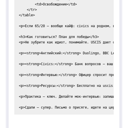
        <td>Освобождение</td>

    </tr>

</table>

<p>Если 65/20 — вообще кайф: civics на родном, вопросы 
<h3>Как готовиться? План для победы</h3>

<p>Не зубрите как идиот, понимайте. USCIS дает официал
<p><strong>Английский:</strong> Duolingo, BBC Learning
<p><strong>Civics:</strong> Банк вопросов — ваш бог. Д
<p><strong>Интервью:</strong> Офицер спросит про жизнь,
<p><strong>Ресурсы:</strong> Бесплатно на uscis.gov/ci
<p>Практика — ключ. Делайте мок-интервью: запишите себ