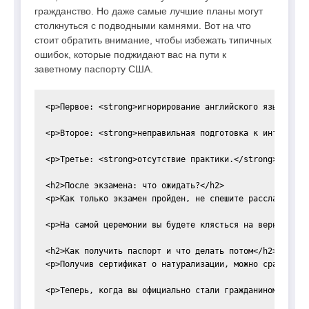
гражданство. Но даже самые лучшие планы могут
столкнуться с подводными камнями. Вот на что
стоит обратить внимание, чтобы избежать типичных
ошибок, которые поджидают вас на пути к
заветному паспорту США.
<p>Первое: <strong>игнорирование английского языка.</s
<p>Второе: <strong>неправильная подготовка к интернет-
<p>Третье: <strong>отсутствие практики.</strong> Если 
<h2>После экзамена: что ожидать?</h2>

<p>Как только экзамен пройден, не спешите расслаблятьс
<p>На самой церемонии вы будете клясться на верность С
<h2>Как получить паспорт и что делать потом</h2>

<p>Получив сертификат о натурализации, можно сразу же 
<p>Теперь, когда вы официально стали гражданином США, 