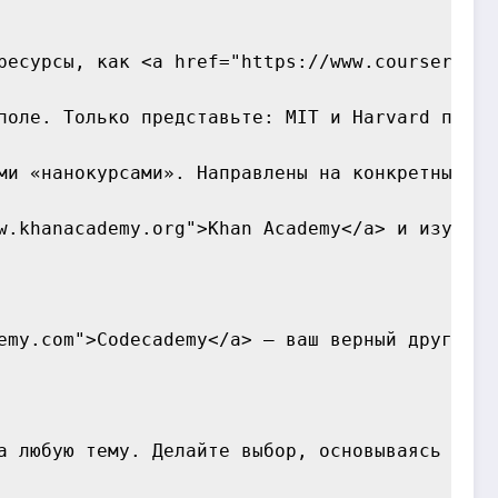
ресурсы, как <a href="https://www.coursera.or
поле. Только представьте: MIT и Harvard предл
ми «нанокурсами». Направлены на конкретные на
w.khanacademy.org">Khan Academy</a> и изучает
emy.com">Codecademy</a> — ваш верный друг. Ин
а любую тему. Делайте выбор, основываясь на с