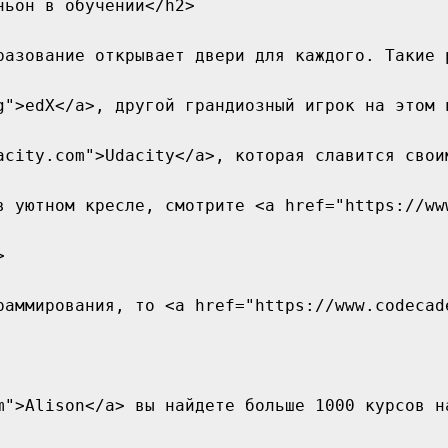
ьон в обучении</h2>

разование открывает двери для каждого. Такие 
g">edX</a>, другой грандиозный игрок на этом 
acity.com">Udacity</a>, которая славится свои
в уютном кресле, смотрите <a href="https://ww


раммирования, то <a href="https://www.codecad
m">Alison</a> вы найдете больше 1000 курсов н