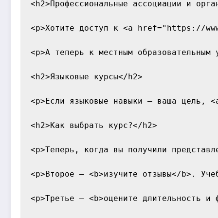
<h2>Профессиональные ассоциации и орган
<p>Хотите доступ к <a href="https://ww
<p>А теперь к местным образовательным 
<h2>Языковые курсы</h2>

<p>Если языковые навыки — ваша цель, <
<h2>Как выбрать курс?</h2>

<p>Теперь, когда вы получили представл
<p>Второе — <b>изучите отзывы</b>. Уче
<p>Третье — <b>оцените длительность и 