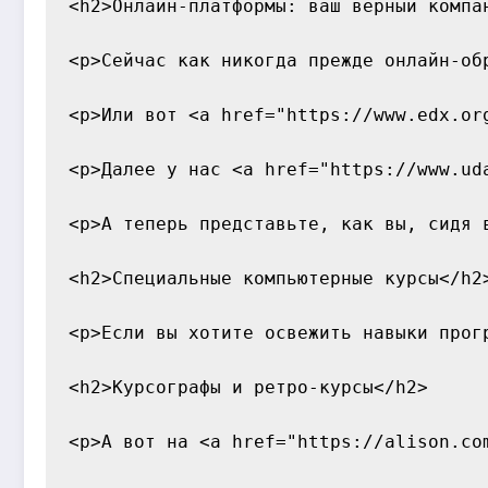
<h2>Онлайн-платформы: ваш верный компан
<p>Сейчас как никогда прежде онлайн-об
<p>Или вот <a href="https://www.edx.or
<p>Далее у нас <a href="https://www.ud
<p>А теперь представьте, как вы, сидя 
<h2>Специальные компьютерные курсы</h2>
<p>Если вы хотите освежить навыки прог
<h2>Курсографы и ретро-курсы</h2>

<p>А вот на <a href="https://alison.co