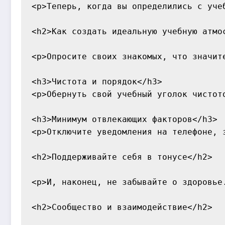
<p>Теперь, когда вы определились с уче
<h2>Как создать идеальную учебную атмос
<p>Опросите своих знакомых, что значит
<h3>Чистота и порядок</h3>

<p>Обернуть свой учебный уголок чистот
<h3>Минимум отвлекающих факторов</h3>

<p>Отключите уведомления на телефоне, 
<h2>Поддерживайте себя в тонусе</h2>

<p>И, наконец, не забывайте о здоровье
<h2>Сообщество и взаимодействие</h2>
