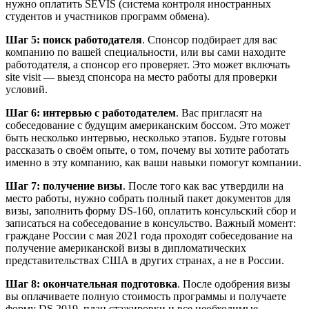
нужно оплатить SEVIS (система контроля иностранных
студентов и участников программ обмена).
Шаг 5: поиск работодателя
. Спонсор подбирает для вас
компанию по вашей специальности, или вы сами находите
работодателя, а спонсор его проверяет. Это может включать
site visit — выезд спонсора на место работы для проверки
условий.
Шаг 6: интервью с работодателем
. Вас пригласят на
собеседование с будущим американским боссом. Это может
быть несколько интервью, несколько этапов. Будьте готовы
рассказать о своём опыте, о том, почему вы хотите работать
именно в эту компанию, как ваши навыки помогут компании.
Шаг 7: получение визы
. После того как вас утвердили на
место работы, нужно собрать полный пакет документов для
визы, заполнить форму DS-160, оплатить консульский сбор и
записаться на собеседование в консульство. Важный момент:
граждане России с мая 2021 года проходят собеседование на
получение американской визы в дипломатических
представительствах США в других странах, а не в России.
Шаг 8: окончательная подготовка
. После одобрения визы
вы оплачиваете полную стоимость программы и получаете
форму DS 2019, план стажировки и все необходимые