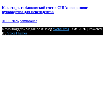
Как открыть банковский счет в США: пошаговое
руководство для нерезидентов
01.03.2026
adminsauna
NewsBlogger - Magazine & Blog
WordPress
Тема 2026 | Powered
By
SpiceThemes