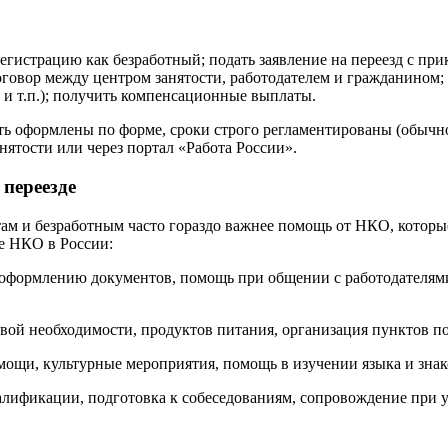
регистрацию как безработный; подать заявление на переезд с пр
говор между центром занятости, работодателем и гражданином; 
и т.п.); получить компенсационные выплаты.
ь оформлены по форме, сроки строго регламентированы (обычно
нятости или через портал «Работа России».
переезде
там и безработным часто гораздо важнее помощь от НКО, котор
е НКО в России:
оформлению документов, помощь при общении с работодателями
вой необходимости, продуктов питания, организация пунктов п
ощи, культурные мероприятия, помощь в изучении языка и знак
ификации, подготовка к собеседованиям, сопровождение при ус