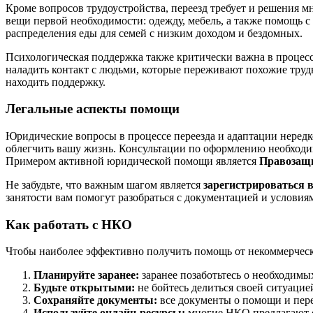
Кроме вопросов трудоустройства, переезд требует и решения м
вещи первой необходимости: одежду, мебель, а также помощь с
распределения еды для семей с низким доходом и бездомных.
Психологическая поддержка также критически важна в процес
наладить контакт с людьми, которые переживают похожие труд
находить поддержку.
Легальные аспекты помощи
Юридические вопросы в процессе переезда и адаптации нередк
облегчить вашу жизнь. Консультации по оформлению необходи
Примером активной юридической помощи является
Правозащ
Не забудьте, что важным шагом является
зарегистрироваться в
занятости вам помогут разобраться с документацией и услови
Как работать с НКО
Чтобы наиболее эффективно получить помощь от некоммерческ
Планируйте заранее:
заранее позаботьтесь о необходим
Будьте открытыми:
не бойтесь делиться своей ситуаци
Сохраняйте документы:
все документы о помощи и пер
Используйте онлайн-ресурсы:
многие НКО предлагают св