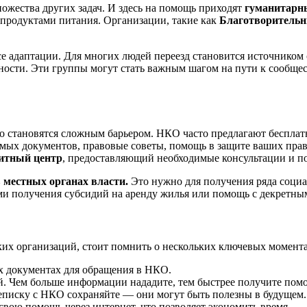
ножества других задач. И здесь на помощь приходят
гуманитарн
 продуктами питания. Организации, такие как
Благотворительн
се адаптации. Для многих людей переезд становится источнико
ности. Эти группы могут стать важным шагом на пути к сообщес
о становятся сложным барьером. НКО часто предлагают бесплатн
мых документов, правовые советы, помощь в защите ваших прав
итный центр
, предоставляющий необходимые консультации и п
 местных органах власти.
Это нужно для получения ряда социа
ями получения субсидий на аренду жилья или помощь с декретны
их организаций, стоит помнить о нескольких ключевых момента
ых документах для обращения в НКО.
ей. Чем больше информации нададите, тем быстрее получите пом
еписку с НКО сохраняйте — они могут быть полезны в будущем.
ою помощь через интернет, что позволяет экономить время.