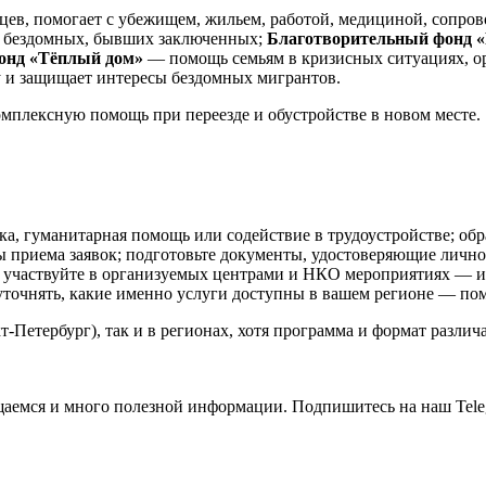
в, помогает с убежищем, жильем, работой, медициной, сопрово
 бездомных, бывших заключенных;
Благотворительный фонд «
онд «Тёплый дом»
— помощь семьям в кризисных ситуациях, о
 и защищает интересы бездомных мигрантов.
омплексную помощь при переезде и обустройстве в новом месте.
а, гуманитарная помощь или содействие в трудоустройстве; об
приема заявок; подготовьте документы, удостоверяющие личност
; участвуйте в организуемых центрами и НКО мероприятиях — 
 уточнять, какие именно услуги доступны в вашем регионе — пом
-Петербург), так и в регионах, хотя программа и формат различ
общаемся и много полезной информации. Подпишитесь на наш Tele