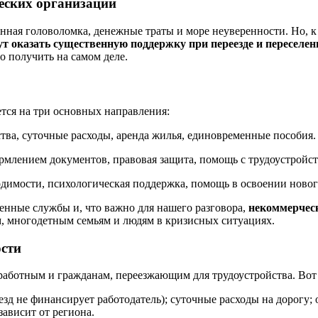
еских организаций
ная головоломка, денежные траты и море неуверенности. Но, к 
т оказать существенную поддержку при переезде и переселен
о получить на самом деле.
тся на три основных направления:
ства, суточные расходы, аренда жилья, единовременные пособия.
рмлением документов, правовая защита, помощь с трудоустройс
одимости, психологическая поддержка, помощь в освоении новог
нные службы и, что важно для нашего разговора,
некоммерчес
м, многодетным семьям и людям в кризисных ситуациях.
ости
зработным и гражданам, переезжающим для трудоустройства. Вот
езд не финансирует работодатель); суточные расходы на дорогу;
зависит от региона.