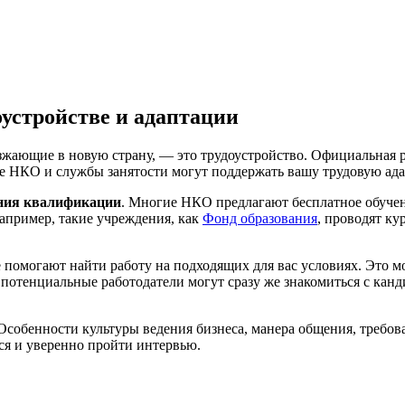
устройстве и адаптации
зжающие в новую страну, — это трудоустройство. Официальная р
е НКО и службы занятости могут поддержать вашу трудовую ада
ния квалификации
. Многие НКО предлагают бесплатное обучен
апример, такие учреждения, как
Фонд образования
, проводят к
е помогают найти работу на подходящих для вас условиях. Это м
отенциальные работодатели могут сразу же знакомиться с кандид
 Особенности культуры ведения бизнеса, манера общения, требо
ся и уверенно пройти интервью.