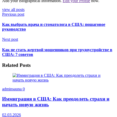
Add your Biographical Information.
Edit your Profile
now.
view all posts
Previous post
Как выбрать врача и стоматолога в США: пошаговое
руководство
Next post
Как не стать жертвой мошенников при трудоустройстве в
США: 7 советов
Related Posts
adminsauna
0
Иммиграция в США: Как преодолеть страхи и
начать новую жизнь
02.03.2026