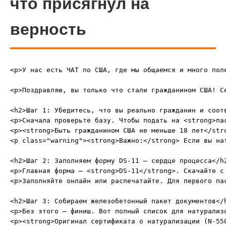
что присягнул на
верность
<p>У нас есть ЧАТ по США, где мы общаемся и много пол
<p>Поздравляю, вы только что стали гражданином США! С
<h2>Шаг 1: Убедитесь, что вы реально гражданин и соотв
<p>Сначала проверьте базу. Чтобы подать на <strong>пас
<p><strong>Быть гражданином США не меньше 18 лет</str
<p class="warning"><strong>Важно:</strong> Если вы на
<h2>Шаг 2: Заполняем форму DS-11 – сердце процесса</h2
<p>Главная форма – <strong>DS-11</strong>. Скачайте с
<p>Заполняйте онлайн или распечатайте. Для первого па
<h2>Шаг 3: Собираем железобетонный пакет документов</h
<p>Без этого – финиш. Вот полный список для натурализо
<p><strong>Оригинал сертификата о натурализации (N-55