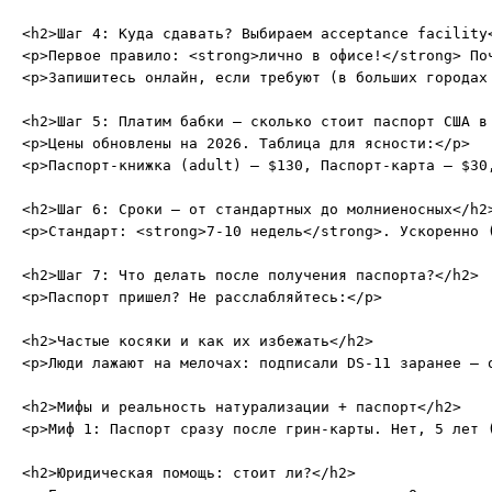
<h2>Шаг 4: Куда сдавать? Выбираем acceptance facility<
<p>Первое правило: <strong>лично в офисе!</strong> По
<p>Запишитесь онлайн, если требуют (в больших городах
<h2>Шаг 5: Платим бабки – сколько стоит паспорт США в 
<p>Цены обновлены на 2026. Таблица для ясности:</p>

<p>Паспорт-книжка (adult) – $130, Паспорт-карта – $30
<h2>Шаг 6: Сроки – от стандартных до молниеносных</h2>
<p>Стандарт: <strong>7-10 недель</strong>. Ускоренно 
<h2>Шаг 7: Что делать после получения паспорта?</h2>

<p>Паспорт пришел? Не расслабляйтесь:</p>

<h2>Частые косяки и как их избежать</h2>

<p>Люди лажают на мелочах: подписали DS-11 заранее – 
<h2>Мифы и реальность натурализации + паспорт</h2>

<p>Миф 1: Паспорт сразу после грин-карты. Нет, 5 лет (
<h2>Юридическая помощь: стоит ли?</h2>
