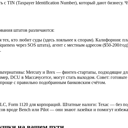
ь с TIN (Taxpayer Identification Number), который дают бизнесу.
ования штатов различаются:
 тех, кто любит суды (здесь лояльнее к спорам). Калифорния: пл
eness через SOS штата), агент с местным адресом ($50-200/год), 
.
альтернативы: Mercury и Brex — финтех-стартапы, подходящие дл
р, DCU в Массачусетсе, могут стать выходом. Совет: готовьте EI
я проще с правильно подобранным банковским счётом.
C, Form 1120 для корпораций. Штатные налоги: Техас — без подо
ов вроде Bench или Pilot — они знают лазейки и помогут избежа
вушки на вашем пути