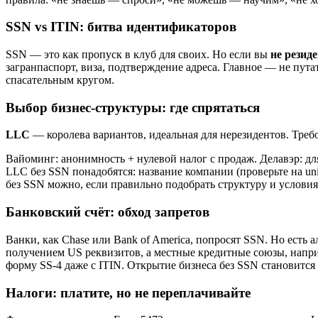
SSN vs ITIN: битва идентификаторов
SSN — это как пропуск в клуб для своих. Но если вы
не резид
загранпаспорт, виза, подтверждение адреса. Главное — не путат
спасательным кругом.
Выбор бизнес-структуры: где спрятаться
LLC
— королева вариантов, идеальная для нерезидентов. Треб
Вайоминг: анонимность + нулевой налог с продаж. Делавэр: для
LLC без SSN понадобятся: название компании (проверьте на uniqu
без SSN можно, если правильно подобрать структуру и условия
Банковский счёт: обход запретов
Bанки, как Chase или Bank of America, попросят SSN. Но есть 
получением US реквизитов, а местные кредитные союзы, наприме
форму SS-4 даже с ITIN. Открытие бизнеса без SSN становитс
Налоги: платите, но не переплачивайте