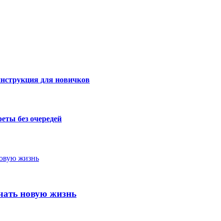
инструкция для новичков
реты без очередей
чать новую жизнь