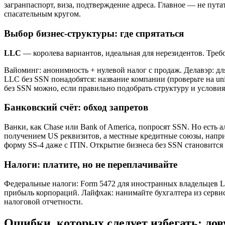
загранпаспорт, виза, подтверждение адреса. Главное — не путат
спасательным кругом.
Выбор бизнес-структуры: где спрятаться
LLC
— королева вариантов, идеальная для нерезидентов. Треб
Вайоминг: анонимность + нулевой налог с продаж. Делавэр: для
LLC без SSN понадобятся: название компании (проверьте на uniqu
без SSN можно, если правильно подобрать структуру и условия
Банковский счёт: обход запретов
Bанки, как Chase или Bank of America, попросят SSN. Но есть 
получением US реквизитов, а местные кредитные союзы, наприме
форму SS-4 даже с ITIN. Открытие бизнеса без SSN становитс
Налоги: платите, но не переплачивайте
Федеральные налоги: Form 5472 для иностранных владельцев LL
прибыль корпораций. Лайфхак: нанимайте бухгалтера из сервис
налоговой отчетности.
Ошибки, которых следует избегать: ло