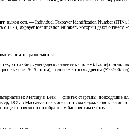
ент
, выход есть — Individual Taxpayer Identification Number (ITI
ь с TIN (Taxpayer Identification Number), который дают бизнесу.
ования штатов различаются:
 тех, кто любит суды (здесь лояльнее к спорам). Калифорния: пл
eness через SOS штата), агент с местным адресом ($50-200/год), 
.
альтернативы: Mercury и Brex — финтех-стартапы, подходящие дл
р, DCU в Массачусетсе, могут стать выходом. Совет: готовьте EI
я проще с правильно подобранным банковским счётом.