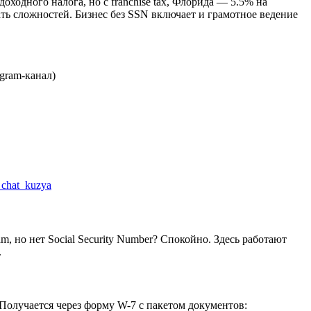
ходного налога, но с franchise tax, Флорида — 5.5% на
ть сложностей. Бизнес без SSN включает и грамотное ведение
gram-канал)
a_chat_kuzya
m, но нет Social Security Number? Спокойно. Здесь работают
.
N). Получается через форму W-7 с пакетом документов: