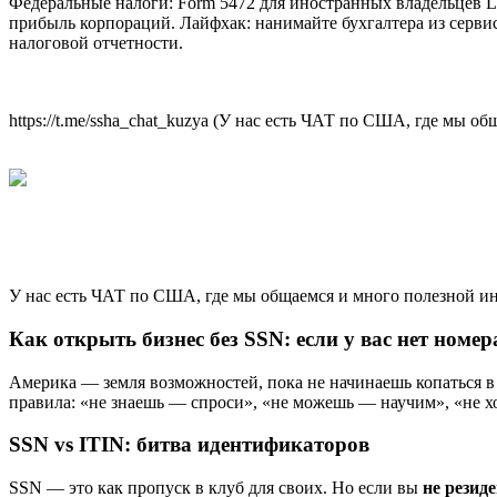
Федеральные налоги: Form 5472 для иностранных владельцев LL
прибыль корпораций. Лайфхак: нанимайте бухгалтера из сервис
налоговой отчетности.
https://t.me/ssha_chat_kuzya (У нас есть ЧАТ по США, где мы 
У нас есть ЧАТ по США, где мы общаемся и много полезной и
Как открыть бизнес без SSN: если у вас нет номер
Америка — земля возможностей, пока не начинаешь копаться в бу
правила: «не знаешь — спроси», «не можешь — научим», «не хо
SSN vs ITIN: битва идентификаторов
SSN — это как пропуск в клуб для своих. Но если вы
не резид