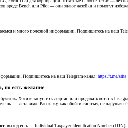
C, Form 1120 для корпораций. Штатные налоги: Техас — без подо
ов вроде Bench или Pilot — они знают лазейки и помогут избежа
общаемся и много полезной информации. Подпишитесь на наш Tele
нформации. Подпишитесь на наш Telegram-канал:
https://t.me/ssh
а, но есть желание
магах. Хотите запустить стартап или продавать котят в Instagra
чешь — заставим». Расскажу, как обойти систему, не нарушая её
ент
, выход есть — Individual Taxpayer Identification Number (ITI