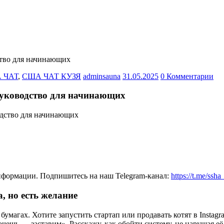
ство для начинающих
 ЧАТ
,
США ЧАТ КУЗЯ
adminsauna
31.05.2025
0 Комментарии
руководство для начинающих
нформации. Подпишитесь на наш Telegram-канал:
https://t.me/ssh
а, но есть желание
магах. Хотите запустить стартап или продавать котят в Instagra
чешь — заставим». Расскажу, как обойти систему, не нарушая её