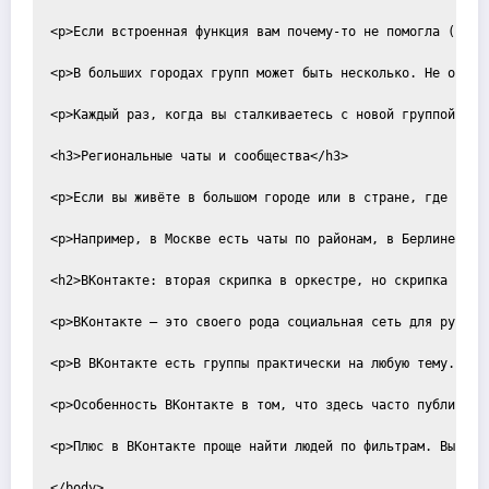
<p>Если встроенная функция вам почему-то не помогла (это 
<p>В больших городах групп может быть несколько. Не отчаи
<p>Каждый раз, когда вы сталкиваетесь с новой группой, эт
<h3>Региональные чаты и сообщества</h3>

<p>Если вы живёте в большом городе или в стране, где русс
<p>Например, в Москве есть чаты по районам, в Берлине — ч
<h2>ВКонтакте: вторая скрипка в оркестре, но скрипка не пр
<p>ВКонтакте — это своего рода социальная сеть для русско
<p>В ВКонтакте есть группы практически на любую тему. Хот
<p>Особенность ВКонтакте в том, что здесь часто публикуют
<p>Плюс в ВКонтакте проще найти людей по фильтрам. Вы мож
</body>
