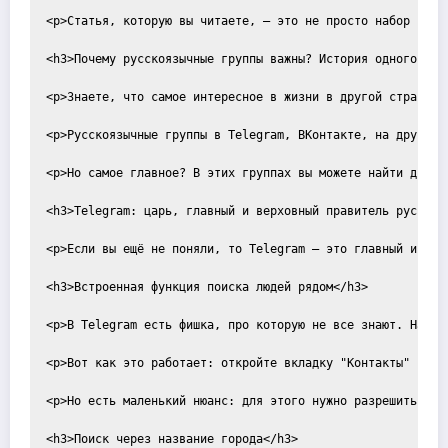
<p>Статья, которую вы читаете, — это не просто набор ссыл
<h3>Почему русскоязычные группы важны? История одного поис
<p>Знаете, что самое интересное в жизни в другой стране и
<p>Русскоязычные группы в Telegram, ВКонтакте, на других 
<p>Но самое главное? В этих группах вы можете найти друзе
<h3>Telegram: царь, главный и верховный правитель русскояз
<p>Если вы ещё не поняли, то Telegram — это главный инстр
<h3>Встроенная функция поиска людей рядом</h3>

<p>В Telegram есть фишка, про которую не все знают. Назыв
<p>Вот как это работает: откройте вкладку "Контакты" в Te
<p>Но есть маленький нюанс: для этого нужно разрешить Tel
<h3>Поиск через название города</h3>
