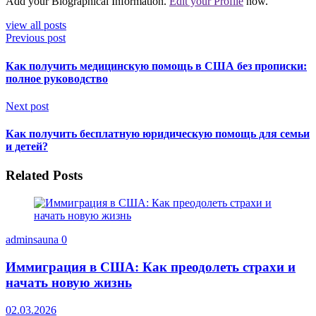
Add your Biographical Information.
Edit your Profile
now.
view all posts
Previous post
Как получить медицинскую помощь в США без прописки:
полное руководство
Next post
Как получить бесплатную юридическую помощь для семьи
и детей?
Related Posts
adminsauna
0
Иммиграция в США: Как преодолеть страхи и
начать новую жизнь
02.03.2026