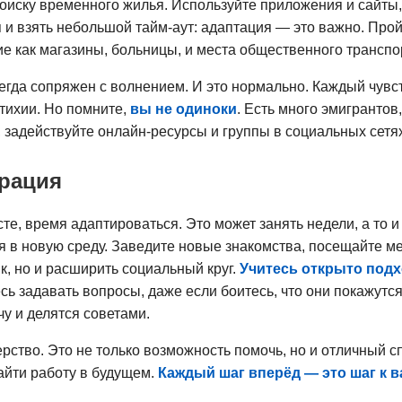
 поиску временного жилья. Используйте приложения и сайт
 и взять небольшой тайм-аут: адаптация — это важно. Прой
е как магазины, больницы, и места общественного транспо
гда сопряжен с волнением. И это нормально. Каждый чувст
тихии. Но помните,
вы не одиноки
. Есть много эмигрантов
 задействуйте онлайн-ресурсы и группы в социальных сетя
грация
те, время адаптироваться. Это может занять недели, а то и
я в новую среду. Заведите новые знакомства, посещайте м
к, но и расширить социальный круг.
Учитесь открыто под
сь задавать вопросы, даже если боитесь, что они покажут
чу и делятся советами.
рство. Это не только возможность помочь, но и отличный с
найти работу в будущем.
Каждый шаг вперёд — это шаг к в