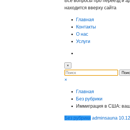
Все вопросы про переезд и а
находится вверху сайта
Главная
Контакты
О нас
Услуги
×
×
Главная
Без рубрики
Иммиграция в США: ваш 
Без рубрики
adminsauna
10.1