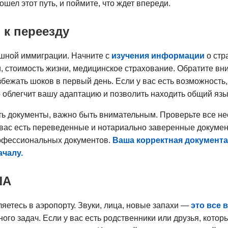
ошел этот путь, и поймите, что ждет впереди.
 к переезду
ешной иммиграции. Начните с
изучения информации
о стр
и, стоимость жизни, медицинское страхование. Обратите вн
збежать шоков в первый день. Если у вас есть возможность,
о облегчит вашу адаптацию и позволить находить общий яз
ть документы, важно быть внимательным. Проверьте все н
 вас есть переведенные и нотариально заверенные документ
рофессиональных документов.
Ваша корректная документа
чалу.
ША
яетесь в аэропорту. Звуки, лица, новые запахи —
это все 
го задач. Если у вас есть родственники или друзья, которы