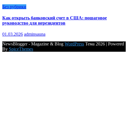
Без рубрики
Как открыть банковский счет в США: пошаговое
руководство для нерезидентов
01.03.2026
adminsauna
NewsBlogger - Magazine & Blog
WordPress
Тема 2026 | Powered
By
SpiceThemes