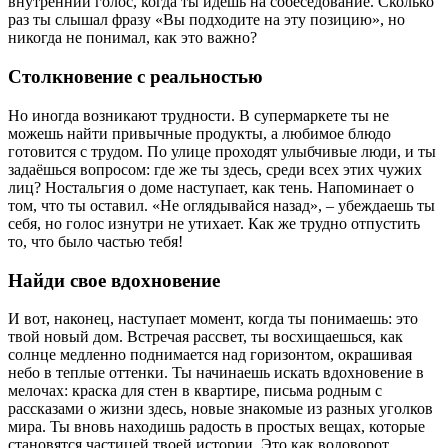
внутренний голос, когда ты идёшь на собеседование. Сколько
раз ты слышал фразу «Вы подходите на эту позицию», но
никогда не понимал, как это важно?
Столкновение с реальностью
Но иногда возникают трудности. В супермаркете ты не
можешь найти привычные продукты, а любимое блюдо
готовится с трудом. По улице проходят улыбчивые люди, и ты
задаёшься вопросом: где же ты здесь, среди всех этих чужих
лиц? Ностальгия о доме наступает, как тень. Напоминает о
том, что ты оставил. «Не оглядывайся назад», – убеждаешь ты
себя, но голос изнутри не утихает. Как же трудно отпустить
то, что было частью тебя!
Найди свое вдохновение
И вот, наконец, наступает момент, когда ты понимаешь: это
твой новый дом. Встречая рассвет, ты восхищаешься, как
солнце медленно поднимается над горизонтом, окрашивая
небо в теплые оттенки. Ты начинаешь искать вдохновение в
мелочах: краска для стен в квартире, письма родным с
рассказами о жизни здесь, новые знакомые из разных уголков
мира. Ты вновь находишь радость в простых вещах, которые
становятся частицей твоей истории. Это как водоворот