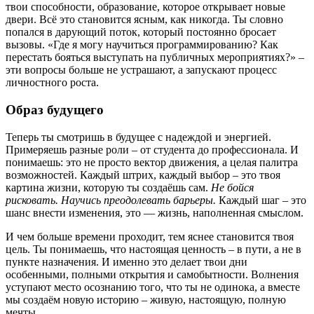
твои способности, образование, которое открывает новые
двери. Всё это становится ясным, как никогда. Ты словно
попался в дарующий поток, который постоянно бросает
вызовы. «Где я могу научиться программированию? Как
перестать бояться выступать на публичных мероприятиях?» –
эти вопросы больше не устрашают, а запускают процесс
личностного роста.
Образ будущего
Теперь ты смотришь в будущее с надеждой и энергией.
Примеряешь разные роли – от студента до профессионала. И
понимаешь: это не просто вектор движения, а целая палитра
возможностей. Каждый штрих, каждый выбор – это твоя
картина жизни, которую ты создаёшь сам.
Не бойся
рисковать. Научись преодолевать барьеры.
Каждый шаг – это
шанс внести изменения, это — жизнь, наполненная смыслом.
И чем больше времени проходит, тем яснее становится твоя
цель. Ты понимаешь, что настоящая ценность – в пути, а не в
пункте назначения. И именно это делает твои дни
особенными, полными открытия и самобытности. Волнения
уступают место осознанию того, что ты не одинока, а вместе
мы создаём новую историю – живую, настоящую, полную
мечты.