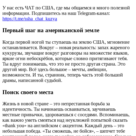
У нас есть ЧАТ по США, где мы общаемся и много полезной
информации. Подпишитесь на наш Telegram-канал:
https://t.me/ssha_chat_kuzya
Первый шаг на американской земле
Когда первой ногой ты ступаешь на землю США, мгновение
останавливается. Вокруг – новая реальность: запах жареного
кукурузы, звучащие вокруг разговоры на множестве языков,
яркие огни небоскрёбов, которые словно притягивают тебя.
Ты вдруг понимаешь, что это не просто другая страна. Это
другой мир. Всё здесь большое – мечты, амбиции,
возможности. И ты, странник, теперь часть этой большой
драмы, написанной судьбой.
Поиск своего места
Жизнь в новой стране – это непрестанная борьба за
идентичность. Ты начинаешь осваиваться, заучиваешь
местные привычки, здороваешься с соседями. Вспоминаешь,
как важно уметь смеяться над неуклюжей попыткой сказать
«thank you» на английском с акцентом. Каждый день – это
небольшая победа. «Ты сможешь, не бойся», – шепчет тебе