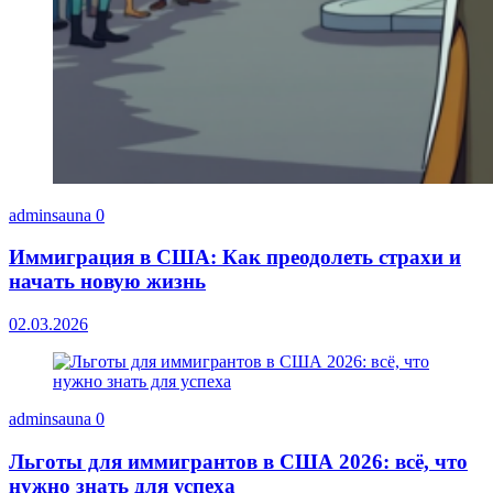
adminsauna
0
Иммиграция в США: Как преодолеть страхи и
начать новую жизнь
02.03.2026
adminsauna
0
Льготы для иммигрантов в США 2026: всё, что
нужно знать для успеха