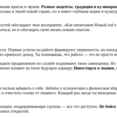
лными красок и звуков.
Разные акценты, традиции и кулинарн
только в твоей новой стране, но и имеет глубокие корни в куль
остей обогащают твое восприятие.
«Как отмечают Новый год в
ваться, но и обогащать свою жизнь новым опытом.
ти. Первые успехи на работе формируют уверенность, но иногд
что приносит доход. Ты понимаешь, что работа — это не просто м
редное продвижение по службе поднимают твою самооценку. Но н
твенно влияют на твою будущую карьеру.
Инвестируя в знания, 
 нельзя забывать о себе.
Забота о психическом и физическом зд
и очистить голову от лишнего. Каждый раз, когда ты выходишь 
льтации, поддерживающие группы — все это доступно.
Не бойся
 новых открытий.