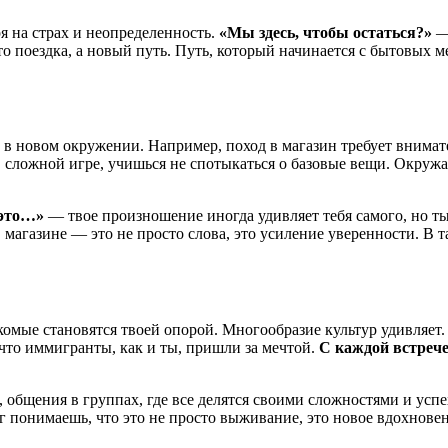
я на страх и неопределенность.
«Мы здесь, чтобы остаться?»
— 
о поездка, а новый путь. Путь, который начинается с бытовых м
 в новом окружении. Например, поход в магазин требует внимат
в сложной игре, учишься не спотыкаться о базовые вещи. Окруж
 это…»
— твое произношение иногда удивляет тебя самого, но ты
магазине — это не просто слова, это усиление уверенности. В та
акомые становятся твоей опорой. Многообразие культур удивляет
что иммигранты, как и ты, пришли за мечтой.
С каждой встреч
общения в группах, где все делятся своими сложностями и успе
г понимаешь, что это не просто выживание, это новое вдохнове