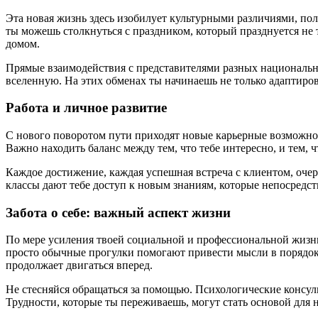
Эта новая жизнь здесь изобилует культурными различиями, по
ты можешь столкнуться с праздником, который празднуется не 
домом.
Прямые взаимодействия с представителями разных национальн
вселенную. На этих обменах ты начинаешь не только адаптиро
Работа и личное развитие
С нового поворотом пути приходят новые карьерные возможнос
Важно находить баланс между тем, что тебе интересно, и тем, 
Каждое достижение, каждая успешная встреча с клиентом, оче
классы дают тебе доступ к новым знаниям, которые непосредс
Забота о себе: важный аспект жизни
По мере усиления твоей социальной и профессиональной жизни
просто обычные прогулки помогают привести мысли в порядок 
продолжает двигаться вперед.
Не стесняйся обращаться за помощью. Психологические консу
Трудности, которые ты переживаешь, могут стать основой для