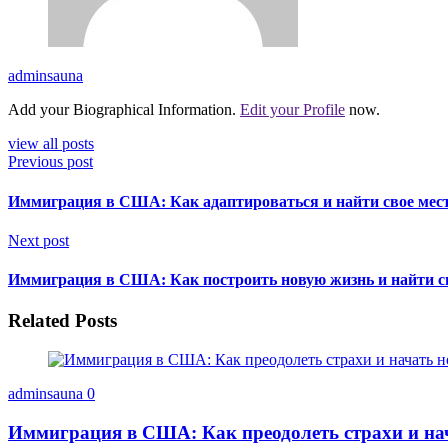
adminsauna
Add your Biographical Information.
Edit your Profile
now.
view all posts
Previous post
Иммиграция в США: Как адаптироваться и найти свое мест
Next post
Иммиграция в США: Как построить новую жизнь и найти с
Related Posts
adminsauna
0
Иммиграция в США: Как преодолеть страхи и на