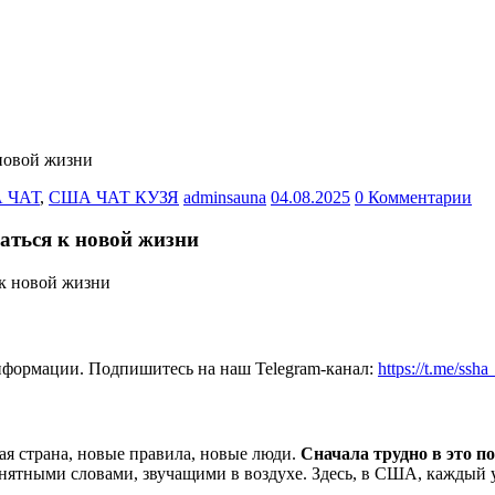
новой жизни
 ЧАТ
,
США ЧАТ КУЗЯ
adminsauna
04.08.2025
0 Комментарии
аться к новой жизни
нформации. Подпишитесь на наш Telegram-канал:
https://t.me/ssh
вая страна, новые правила, новые люди.
Сначала трудно в это п
нятными словами, звучащими в воздухе. Здесь, в США, каждый 