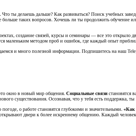
 Что ты делаешь дальше? Как развиваться? Поиск учебных завед
 больше таких вопросов. Хочешь ли ты продолжить обучение ил
оектах, создание связей, курсы и семинары — все это открыло дв
ся маленьким методом проб и ошибок, где каждый опыт приближ
общаемся и много полезной информации. Подпишитесь на наш Tele
е
 это окно в новый мир общения.
Социальные связи
становятся в
вого существования. Осознавая, что у тебя есть поддержка, ты 
 погоде, о работе становятся глубокими и значительными.
«Как
 открывают двери к более искреннему общению. Каждый человек 