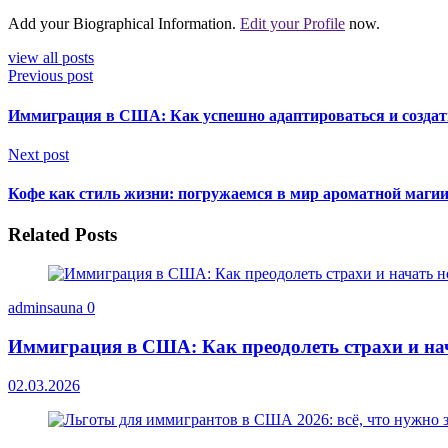
Add your Biographical Information.
Edit your Profile
now.
view all posts
Previous post
Иммиграция в США: Как успешно адаптироваться и создат
Next post
Кофе как стиль жизни: погружаемся в мир ароматной маги
Related Posts
adminsauna
0
Иммиграция в США: Как преодолеть страхи и на
02.03.2026