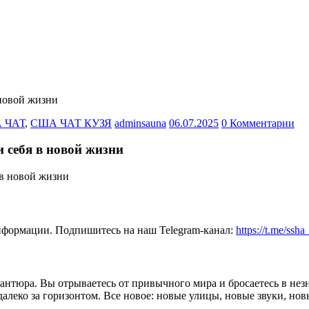
новой жизни
 ЧАТ
,
США ЧАТ КУЗЯ
adminsauna
06.07.2025
0 Комментарии
 себя в новой жизни
нформации. Подпишитесь на наш Telegram-канал:
https://t.me/ssh
антюра. Вы отрываетесь от привычного мира и бросаетесь в нез
 далеко за горизонтом. Все новое: новые улицы, новые звуки, нов