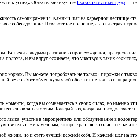
ести к успеху. Обязательно изучите
Бюро статистики труда
— це
ожность самовыражения. Каждый шаг на карьерной лестнице стан
первое собеседование. Невероятное волнение, азарт и страх пе
ры. Встречи с людьми различного происхождения, празднование 
 подруга, и вы вдруг осознаете, что участвуя в таких событиях,
своих корнях. Вы можете попробовать не только «пирожки с тык
ный вечер. Этот обмен культурой обогатит не только ваш рацион
 моменты, когда вы сомневаетесь в своих силах, но именно эти
итесь справляться с этим. Каждый раз, когда вы преодолеваете п
ового языка, участие в мероприятиях или обслуживание в волонт
 чувствительными к мелочам, которые раньше казались незначит
ой жизни, но и стать лучшей версией себя. И каждый шаг на эт