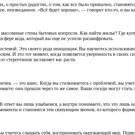
 о простых радостях, о том, как все было привычно, становятся
е, неизведанное. «Всё будет хорошо», — говорит кто-то, и вы к
ют массивные стены бытовых вопросов. Как найти жилье? Где ку
мосфере кода, который вы еще не успели расшифровать.
системой. Это своего рода инициация. Вы научитесь использов
ком. И это тот момент, когда появляется уверенность в своих с
т стереотипов заставляет вас расти.
зличия, — это шанс. Когда вы сталкиваетесь с проблемой, вы уч
имаете: они прошли через то же самое. Ваши соседи могут стать
 В ответ вы лишь улыбаемся, а внутри понимаете, что это лишь н
моменты и становятся тем связующим звеном, из которого форми
. Вы учитесь слышать себя, воспринимать окружающий мир. Перв