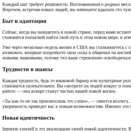
Каждый шаг требует решимости. Воспоминания о родных местах,
Впрочем, встречая новых людей, вы начинаете вдыхать это чужо
Быт и адаптация
Сейчас, когда вы находитесь в новой стране, перед вами вста
становятся попыткой найти свой путь в этом новом мире, в ат
Уже через несколько недель жизни в США вы сталкиваетесь с 
возможно, впервые попробуете свои силы в общении на английс
новыми знакомыми, потому что ваше стремление освободиться о
Трудности и шансы
Каждая трудность, будь то языковой барьер или культурные ра
становится увлекательнее. Вы смотрите на людей вокруг и пон
работе — они вскоре станут частью вашей новой жизни.
«Ты как-то не так произносишь это слово», — смеется коллега.
уверенность приведет вас к новым возможностям. Именно эти 
Новая идентичность
Immerse yourself в эту реализацию своей новой идентичности