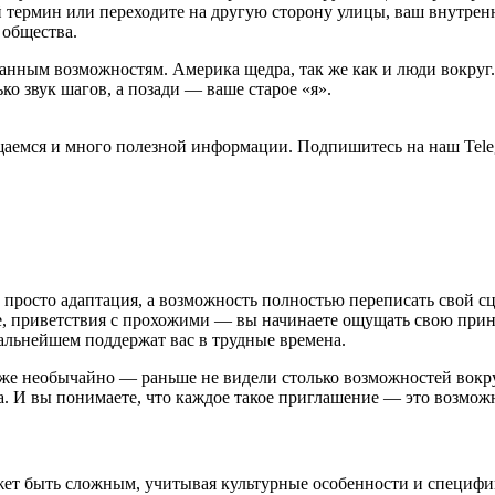
й термин или переходите на другую сторону улицы, ваш внутренн
 общества.
данным возможностям. Америка щедра, так же как и люди вокруг.
о звук шагов, а позади — ваше старое «я».
общаемся и много полезной информации. Подпишитесь на наш Tele
 просто адаптация, а возможность полностью переписать свой с
не, приветствия с прохожими — вы начинаете ощущать свою при
альнейшем поддержат вас в трудные времена.
же необычайно — раньше не видели столько возможностей вокру
а. И вы понимаете, что каждое такое приглашение — это возможн
ет быть сложным, учитывая культурные особенности и специфику